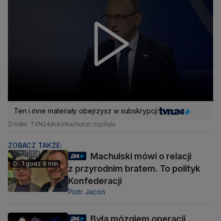
Ten i inne materiały obejrzysz w subskrypcji
Źródło: TVN24
Autorka/Autor: mjz/lulu
ZOBACZ TAKŻE:
Machulski mówi o relacji
1 godz 6 min
z przyrodnim bratem. To polityk
Konfederacji
Piotr Jacoń
Była mózgiem operacji,