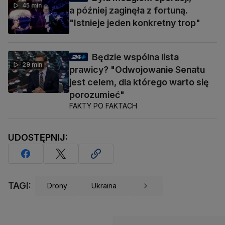
45 min
a później zaginęła z fortuną.
"Istnieje jeden konkretny trop"
Będzie wspólna lista
29 min
prawicy? "Odwojowanie Senatu
jest celem, dla którego warto się
porozumieć"
FAKTY PO FAKTACH
UDOSTĘPNIJ:
TAGI:
Drony
Ukraina