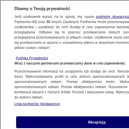
Dbamy o Twoją prywatność
Jeśli użytkownik wyrazi na to zgodę, my, nasze
podmioty stowarzys
Partnerów IAB oraz
30
innych Zaufanych Partnerów może przechowywa
użytkownika i uzyskiwać do nich dostęp w celu zapewnienia bardzi
przeglądania. Odbywa się to poprzez przetwarzanie danych os
przeglądania przechowywanych w plikach cookie. Użytkownik może udzie
POLSKA
się przetwarzaniu w oparciu o uzasadniony interes w dowolnym momencie
plików cookie i reklam”.
Jak walczyć z dronami? "Jeden
Polityka Prywatności
z najważniejszych i najszybszych
Wraz z naszymi partnerami przetwarzamy dane w celu zapewnienia:
elementów"
Przechowywanie informacji na urządzeniu lub dostęp do nich. Tworzeni
treści. Wykorzystywanie profili w celu doboru spersonalizowanych tr
14.09.2025, 05:45
spersonalizowanych reklam. Pomiar efektywności treści. Wyko
spersonalizowanych reklam. Pomiar efektywności reklam. Rozumienie o
kombinacji danych z różnych źródeł. Rozwój i ulepszanie usług. Wykor
Posłuchaj artykułu
do wyboru reklam.
Czyta lektor AI
Lista partnerów (dostawców)
Akceptuję