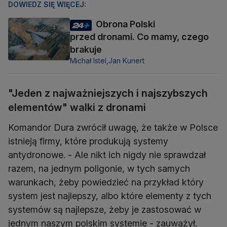
DOWIEDZ SIĘ WIĘCEJ:
Obrona Polski
przed dronami. Co mamy, czego
brakuje
Michał Istel,
Jan Kunert
"Jeden z najważniejszych i najszybszych
elementów" walki z dronami
Komandor Dura zwrócił uwagę, że także w Polsce
istnieją firmy, które produkują systemy
antydronowe. - Ale nikt ich nigdy nie sprawdzał
razem, na jednym poligonie, w tych samych
warunkach, żeby powiedzieć na przykład który
system jest najlepszy, albo które elementy z tych
systemów są najlepsze, żeby je zastosować w
jednym naszym polskim systemie - zauważył.