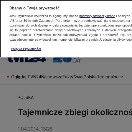
Dbamy o Twoją prywatność
Jeśli użytkownik wyrazi na to zgodę, my, nasze
podmioty stowarzyszone
i naszych
IAB oraz
30
innych Zaufanych Partnerów może przechowywać dane osobowe na ur
uzyskiwać do nich dostęp w celu zapewnienia bardziej spersonalizowanego sposo
się to poprzez przetwarzanie danych osobowych zebranych z danych przegląd
plikach cookie. Użytkownik może udzielić/wycofać zgodę i sprzeciwić się pr
uzasadniony interes w dowolnym momencie, klikając przycisk „Ustawienia plików cook
Polityka Prywatności
Oglądaj TVN24
Najnowsze
Fakty
Świat
Polska
Regionalne
POLSKA
Tajemnicze zbiegi okolicznośc
1.04.2014, 13:28