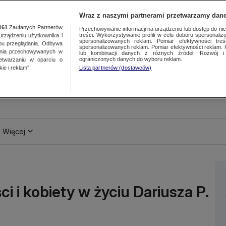
Wraz z naszymi partnerami przetwarzamy dane
161
Zaufanych Partnerów
Przechowywanie informacji na urządzeniu lub dostęp do nich.
treści. Wykorzystywanie profili w celu doboru spersonalizo
ządzeniu użytkownika i
spersonalizowanych reklam. Pomiar efektywności treś
bu przeglądania. Odbywa
spersonalizowanych reklam. Pomiar efektywności reklam. 
ania przechowywanych w
lub kombinacji danych z różnych źródeł. Rozwój i 
ograniczonych danych do wyboru reklam.
zetwarzaniu w oparciu o
ie i reklam”.
Lista partnerów (dostawców)
Więcej
i i kobiety w życiu Dariusza P.