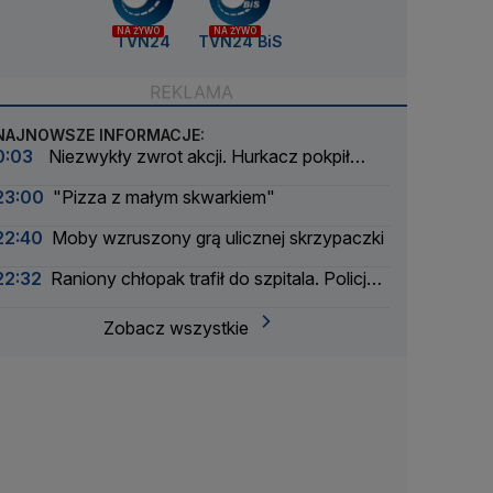
NA ŻYWO
NA ŻYWO
TVN24
TVN24 BiS
NAJNOWSZE INFORMACJE:
0:03
Niezwykły zwrot akcji. Hurkacz pokpił
sprawę
23:00
"Pizza z małym skwarkiem"
22:40
Moby wzruszony grą ulicznej skrzypaczki
22:32
Raniony chłopak trafił do szpitala. Policja
zatrzymała dwóch 16-latków
Zobacz wszystkie