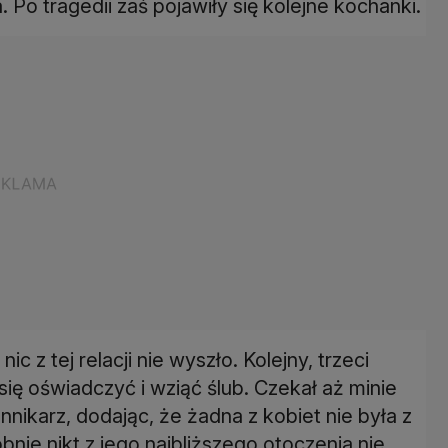
 Po tragedii zaś pojawiły się kolejne kochanki.
ic z tej relacji nie wyszło. Kolejny, trzeci
ię oświadczyć i wziąć ślub. Czekał aż minie
nnikarz, dodając, że żadna z kobiet nie była z
nie nikt z jego najbliższego otoczenia nie