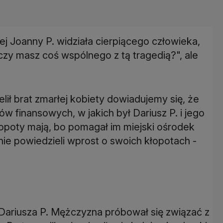
j Joanny P. widziała cierpiącego człowieka,
 czy masz coś wspólnego z tą tragedią?", ale
ił brat zmarłej kobiety dowiadujemy się, że
w finansowych, w jakich był Dariusz P. i jego
kłopoty mają, bo pomagał im miejski ośrodek
nie powiedzieli wprost o swoich kłopotach -
 Dariusza P. Mężczyzna próbował się związać z