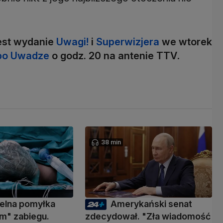
est wydanie
Uwagi!
i
Superwizjera
we wtorek
po Uwadze
o godz. 20 na antenie TTV
.
38 min
elna pomyłka
Amerykański senat
m" zabiegu.
zdecydował. "Zła wiadomość