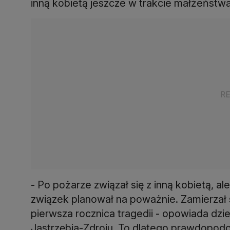
inną kobietą jeszcze w trakcie małżeństwa.
- Po pożarze związał się z inną kobietą, ale n
związek planował na poważnie. Zamierzał s
pierwsza rocznica tragedii - opowiada dzie
Jastrzębia-Zdroju. To dlatego prawdopodob