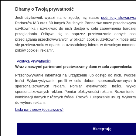
Dbamy o Twoją prywatność
Jeśli użytkownik wyrazi na to zgodę, my, nasze
podmioty stowarzys
Partnerów IAB oraz
30
innych Zaufanych Partnerów może przechowywa
użytkownika i uzyskiwać do nich dostęp w celu zapewnienia bardzi
przeglądania. Odbywa się to poprzez przetwarzanie danych os
przeglądania przechowywanych w plikach cookie. Użytkownik może udzie
POLSKA
się przetwarzaniu w oparciu o uzasadniony interes w dowolnym momencie
plików cookie i reklam”.
Sprawa Mateusza Morawieckiego
Polityka Prywatności
przed komisją etyki PiS. Komentarz byłego
Wraz z naszymi partnerami przetwarzamy dane w celu zapewnienia:
premiera
Przechowywanie informacji na urządzeniu lub dostęp do nich. Tworzeni
treści. Wykorzystywanie profili w celu doboru spersonalizowanych tr
27.02.2026, 16:18
spersonalizowanych reklam. Pomiar efektywności treści. Wyko
spersonalizowanych reklam. Pomiar efektywności reklam. Rozumienie o
kombinacji danych z różnych źródeł. Rozwój i ulepszanie usług. Wykor
Posłuchaj artykułu
do wyboru reklam.
Czyta lektor AI
Lista partnerów (dostawców)
Akceptuję