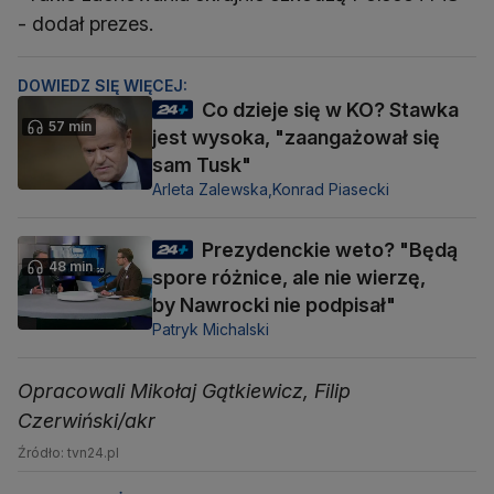
- dodał prezes.
DOWIEDZ SIĘ WIĘCEJ:
Co dzieje się w KO? Stawka
57 min
jest wysoka, "zaangażował się
sam Tusk"
Arleta Zalewska,
Konrad Piasecki
Prezydenckie weto? "Będą
48 min
spore różnice, ale nie wierzę,
by Nawrocki nie podpisał"
Patryk Michalski
Opracowali Mikołaj Gątkiewicz, Filip
Czerwiński/akr
Źródło: tvn24.pl