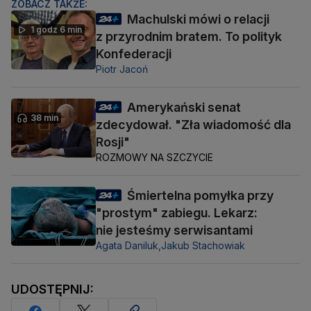
ZOBACZ TAKŻE:
Machulski mówi o relacji
1 godz 6 min
z przyrodnim bratem. To polityk
Konfederacji
Piotr Jacoń
Amerykański senat
38 min
zdecydował. "Zła wiadomość dla
Rosji"
ROZMOWY NA SZCZYCIE
Śmiertelna pomyłka przy
"prostym" zabiegu. Lekarz:
nie jesteśmy serwisantami
Agata Daniluk,
Jakub Stachowiak
UDOSTĘPNIJ: