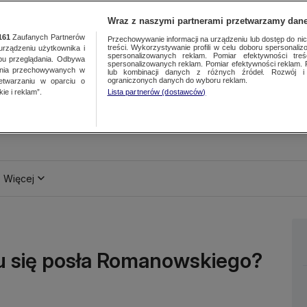
Wraz z naszymi partnerami przetwarzamy dane
161
Zaufanych Partnerów
Przechowywanie informacji na urządzeniu lub dostęp do nich.
treści. Wykorzystywanie profili w celu doboru spersonalizo
ządzeniu użytkownika i
spersonalizowanych reklam. Pomiar efektywności treś
bu przeglądania. Odbywa
spersonalizowanych reklam. Pomiar efektywności reklam. 
ania przechowywanych w
lub kombinacji danych z różnych źródeł. Rozwój i 
ograniczonych danych do wyboru reklam.
zetwarzaniu w oparciu o
ie i reklam”.
Lista partnerów (dostawców)
Więcej
u się posła Romanowskiego?