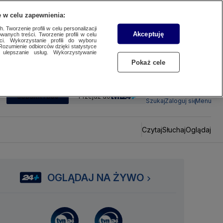
 w celu zapewnienia:
 Tworzenie profili w celu personalizacji
Akceptuję
wanych treści. Tworzenie profili w celu
ci. Wykorzystanie profili do wyboru
Rozumienie odbiorców dzięki statystyce
ulepszanie usług. Wykorzystywanie
Pokaż cele
SUBSKRYBUJ
Przejdź do
Szukaj
Zaloguj się
Menu
Czytaj
Słuchaj
Oglądaj
OGLĄDAJ NA ŻYWO