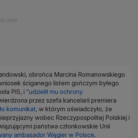
andowski, obrońca Marcina Romanowskiego
wniosek ściganego listem gończym byłego
sła PiS, i
"udzielił mu ochrony
twierdzona przez szefa kancelarii premiera
o komunikat
, w którym oświadczyło, że
nieprzyjazny wobec Rzeczypospolitej Polskiej i
iązującymi państwa członkowskie Unii
wany ambasador Węgier w Polsce
.