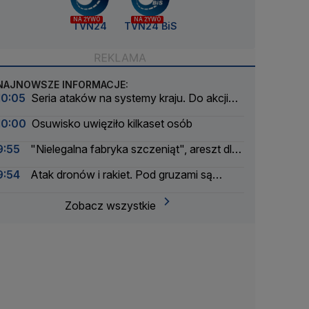
NA ŻYWO
NA ŻYWO
TVN24
TVN24 BiS
NAJNOWSZE INFORMACJE:
10:05
Seria ataków na systemy kraju. Do akcji
wkracza wywiad
10:00
Osuwisko uwięziło kilkaset osób
9:55
"Nielegalna fabryka szczeniąt", areszt dla
właściciela
9:54
Atak dronów i rakiet. Pod gruzami są
uwięzieni ludzie
Zobacz wszystkie