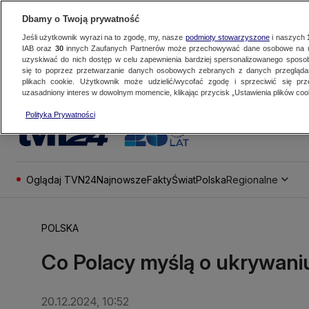
Dbamy o Twoją prywatność
Jeśli użytkownik wyrazi na to zgodę, my, nasze
podmioty stowarzyszone
i naszych
IAB oraz
30
innych Zaufanych Partnerów może przechowywać dane osobowe na ur
uzyskiwać do nich dostęp w celu zapewnienia bardziej spersonalizowanego sposo
się to poprzez przetwarzanie danych osobowych zebranych z danych przegląd
plikach cookie. Użytkownik może udzielić/wycofać zgodę i sprzeciwić się pr
uzasadniony interes w dowolnym momencie, klikając przycisk „Ustawienia plików cook
Polityka Prywatności
Oglądaj TVN24
Najnowsze
Fakty
Świat
Polska
Regionalne
POLSKA
Co Polacy myślą o ukrywani
20.12.2024, 10:52