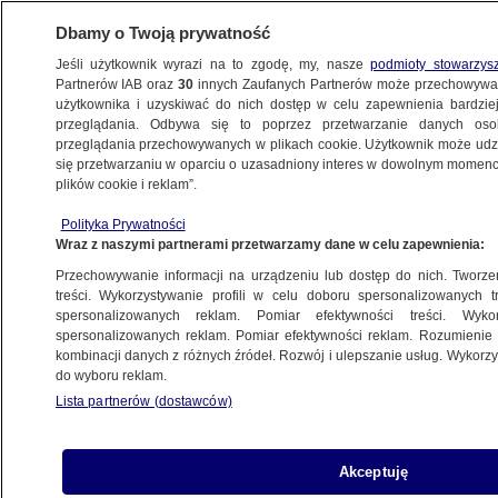
Dbamy o Twoją prywatność
Jeśli użytkownik wyrazi na to zgodę, my, nasze
podmioty stowarzys
Partnerów IAB oraz
30
innych Zaufanych Partnerów może przechowywa
użytkownika i uzyskiwać do nich dostęp w celu zapewnienia bardzi
przeglądania. Odbywa się to poprzez przetwarzanie danych os
przeglądania przechowywanych w plikach cookie. Użytkownik może udzie
POLSKA
się przetwarzaniu w oparciu o uzasadniony interes w dowolnym momencie
plików cookie i reklam”.
Barierki zniknęły sprzed Sejmu. Były
Polityka Prywatności
jednym z symboli rządów PiS
Wraz z naszymi partnerami przetwarzamy dane w celu zapewnienia:
Przechowywanie informacji na urządzeniu lub dostęp do nich. Tworzeni
14.11.2023, 06:56
treści. Wykorzystywanie profili w celu doboru spersonalizowanych tr
spersonalizowanych reklam. Pomiar efektywności treści. Wyko
spersonalizowanych reklam. Pomiar efektywności reklam. Rozumienie o
Udostępnij
kombinacji danych z różnych źródeł. Rozwój i ulepszanie usług. Wykor
do wyboru reklam.
Lista partnerów (dostawców)
Akceptuję