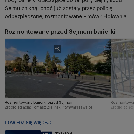
nocy barierki otaczające do tej pory Sejm, spod
Sejmu znikną, choć już zostały przez policję
odbezpieczone, rozmontowane - mówił Hołownia.
Rozmontowane przed Sejmem barierki
Rozmontowane barierki przed Sejmem
Rozmontowan
Źródło zdjęcia: Tomasz Zieliński / tvnwarszawa.pl
Źródło zdjęci
DOWIEDZ SIĘ WIĘCEJ: