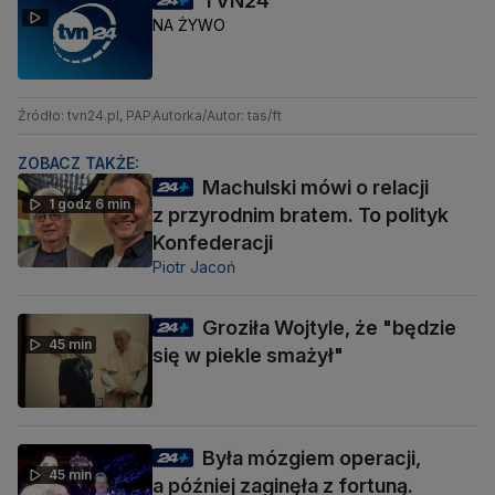
TVN24
NA ŻYWO
Źródło: tvn24.pl, PAP
Autorka/Autor: tas/ft
ZOBACZ TAKŻE:
Machulski mówi o relacji
1 godz 6 min
z przyrodnim bratem. To polityk
Konfederacji
Piotr Jacoń
Groziła Wojtyle, że "będzie
45 min
się w piekle smażył"
Była mózgiem operacji,
45 min
a później zaginęła z fortuną.