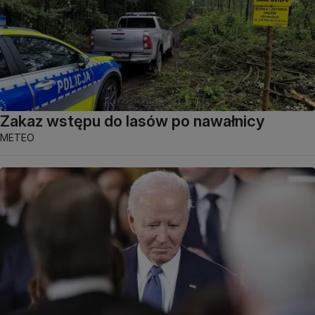
Zakaz wstępu do lasów po nawałnicy
METEO