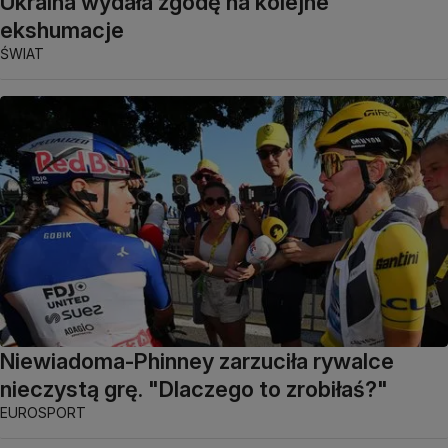
Ukraina wydała zgodę na kolejne
ekshumacje
ŚWIAT
Niewiadoma-Phinney zarzuciła rywalce
nieczystą grę. "Dlaczego to zrobiłaś?"
EUROSPORT