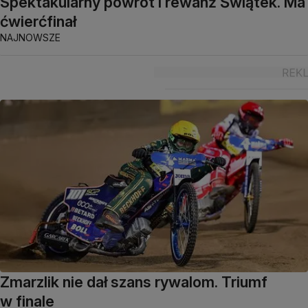
Spektakularny powrót i rewanż Świątek. Ma
ćwierćfinał
NAJNOWSZE
Zmarzlik nie dał szans rywalom. Triumf
w finale