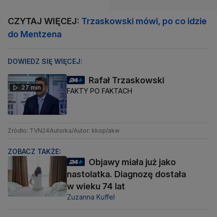
CZYTAJ WIĘCEJ:
Trzaskowski mówi, po co idzie
do Mentzena
DOWIEDZ SIĘ WIĘCEJ:
Rafał Trzaskowski
27 min
FAKTY PO FAKTACH
Źródło: TVN24
Autorka/Autor: kkop/akw
ZOBACZ TAKŻE:
Objawy miała już jako
nastolatka. Diagnozę dostała
w wieku 74 lat
Zuzanna Kuffel