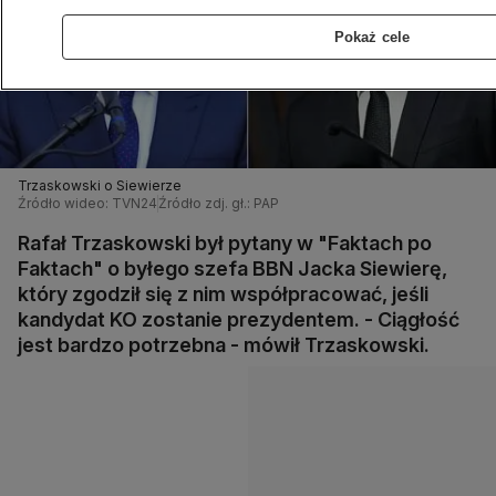
Pokaż cele
Trzaskowski o Siewierze
Źródło wideo: TVN24
Źródło zdj. gł.: PAP
Rafał Trzaskowski był pytany w "Faktach po
Faktach" o byłego szefa BBN Jacka Siewierę,
który zgodził się z nim współpracować, jeśli
kandydat KO zostanie prezydentem. - Ciągłość
jest bardzo potrzebna - mówił Trzaskowski.