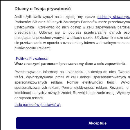
Dbamy o Twoją prywatność
Jeśli użytkownik wyrazi na to zgodę, my, nasze
podmioty stowarzys
Partnerów IAB oraz
30
innych Zaufanych Partnerów może przechowywa
użytkownika i uzyskiwać do nich dostęp w celu zapewnienia bardzi
przeglądania. Odbywa się to poprzez przetwarzanie danych os
przeglądania przechowywanych w plikach cookie. Użytkownik może udzie
POLSKA
się przetwarzaniu w oparciu o uzasadniony interes w dowolnym momencie
plików cookie i reklam”.
Trzaskowski o Siewierze: ciągłość jest
Polityka Prywatności
bardzo potrzebna
Wraz z naszymi partnerami przetwarzamy dane w celu zapewnienia:
Przechowywanie informacji na urządzeniu lub dostęp do nich. Tworzeni
21.05.2025, 19:48
treści. Wykorzystywanie profili w celu doboru spersonalizowanych tr
spersonalizowanych reklam. Pomiar efektywności treści. Wyko
Posłuchaj artykułu
spersonalizowanych reklam. Pomiar efektywności reklam. Rozumienie o
Czyta lektor AI
kombinacji danych z różnych źródeł. Rozwój i ulepszanie usług. Wykor
do wyboru reklam.
Lista partnerów (dostawców)
Akceptuję