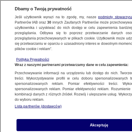
Dbamy o Twoją prywatność
Jeśli użytkownik wyrazi na to zgodę, my, nasze
podmioty stowarzys
Partnerów IAB oraz
30
innych Zaufanych Partnerów może przechowywa
użytkownika i uzyskiwać do nich dostęp w celu zapewnienia bardzi
przeglądania. Odbywa się to poprzez przetwarzanie danych os
przeglądania przechowywanych w plikach cookie. Użytkownik może udzie
POLSKA
się przetwarzaniu w oparciu o uzasadniony interes w dowolnym momencie
plików cookie i reklam”.
Próbki wody z Odry. GIOŚ podsumował
Polityka Prywatności
wyniki z pięciu województw
Wraz z naszymi partnerami przetwarzamy dane w celu zapewnienia:
Przechowywanie informacji na urządzeniu lub dostęp do nich. Tworzeni
17.08.2022, 16:28
treści. Wykorzystywanie profili w celu doboru spersonalizowanych tr
spersonalizowanych reklam. Pomiar efektywności treści. Wyko
spersonalizowanych reklam. Pomiar efektywności reklam. Rozumienie o
Udostępnij
kombinacji danych z różnych źródeł. Rozwój i ulepszanie usług. Wykor
do wyboru reklam.
Lista partnerów (dostawców)
Akceptuję