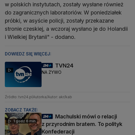
w polskich instytutach, zostały wysłane również
do zagranicznych laboratoriów. W poniedziałek
próbki, w asyście policji, zostały przekazane
stronie czeskiej, a wczoraj wysłano je do Holandii
i Wielkiej Brytanii" - dodano.
DOWIEDZ SIĘ WIĘCEJ:
TVN24
NA ŻYWO
Źródło: tvn24.pl
Autorka/Autor: akr/kab
ZOBACZ TAKŻE:
Machulski mówi o relacji
1 godz 6 min
z przyrodnim bratem. To polityk
Konfederacji