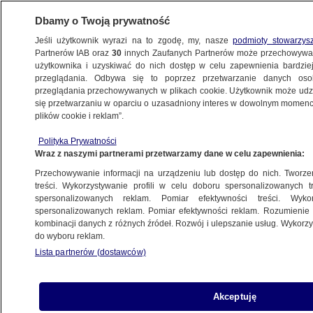
Dbamy o Twoją prywatność
Jeśli użytkownik wyrazi na to zgodę, my, nasze
podmioty stowarzys
Partnerów IAB oraz
30
innych Zaufanych Partnerów może przechowywa
użytkownika i uzyskiwać do nich dostęp w celu zapewnienia bardzi
przeglądania. Odbywa się to poprzez przetwarzanie danych os
przeglądania przechowywanych w plikach cookie. Użytkownik może udzie
POLSKA
się przetwarzaniu w oparciu o uzasadniony interes w dowolnym momencie
plików cookie i reklam”.
Prezydent podziękował Francuzom
Polityka Prywatności
Wraz z naszymi partnerami przetwarzamy dane w celu zapewnienia:
22.07.2007, 23:19
Aktualizacja:
23.07.2007, 00:05
Przechowywanie informacji na urządzeniu lub dostęp do nich. Tworzeni
treści. Wykorzystywanie profili w celu doboru spersonalizowanych tr
Udostępnij
spersonalizowanych reklam. Pomiar efektywności treści. Wyko
spersonalizowanych reklam. Pomiar efektywności reklam. Rozumienie o
kombinacji danych z różnych źródeł. Rozwój i ulepszanie usług. Wykor
Ratownikom, lekarzom i prezydentowi
do wyboru reklam.
Nicolasowi Sarkozy'emu podziękował Lech
Lista partnerów (dostawców)
Kaczyński, który odwiedził miejsce wypadku
polskiego autokaru i szpital w Grenoble. W nocy
z niedzieli na poniedziałek prezydent Kaczyński
Akceptuję
powrócił do Polski.