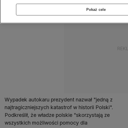
Pokaż cele
Wypadek autokaru prezydent nazwał "jedną z
najtragiczniejszych katastrof w historii Polski".
Podkreślił, że władze polskie "skorzystają ze
wszystkich możliwości pomocy dla