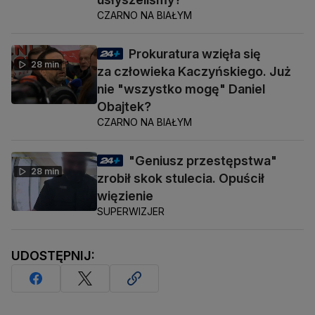
CZARNO NA BIAŁYM
Prokuratura wzięła się
28 min
za człowieka Kaczyńskiego. Już
nie "wszystko mogę" Daniel
Obajtek?
CZARNO NA BIAŁYM
"Geniusz przestępstwa"
28 min
zrobił skok stulecia. Opuścił
więzienie
SUPERWIZJER
UDOSTĘPNIJ: