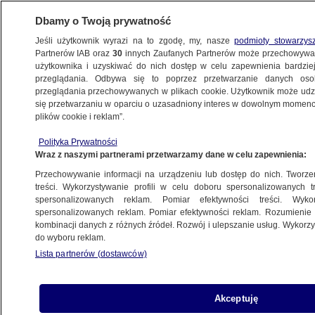
Dbamy o Twoją prywatność
Jeśli użytkownik wyrazi na to zgodę, my, nasze
podmioty stowarzys
Partnerów IAB oraz
30
innych Zaufanych Partnerów może przechowywa
użytkownika i uzyskiwać do nich dostęp w celu zapewnienia bardzi
przeglądania. Odbywa się to poprzez przetwarzanie danych os
przeglądania przechowywanych w plikach cookie. Użytkownik może udzie
POLSKA
się przetwarzaniu w oparciu o uzasadniony interes w dowolnym momencie
plików cookie i reklam”.
Posłowie PO chcą "odkłamywać"
Polityka Prywatności
smoleńskie teorie. Rusza zespół
Wraz z naszymi partnerami przetwarzamy dane w celu zapewnienia:
Przechowywanie informacji na urządzeniu lub dostęp do nich. Tworzeni
21.10.2016, 16:46
treści. Wykorzystywanie profili w celu doboru spersonalizowanych tr
spersonalizowanych reklam. Pomiar efektywności treści. Wyko
spersonalizowanych reklam. Pomiar efektywności reklam. Rozumienie o
Udostępnij
kombinacji danych z różnych źródeł. Rozwój i ulepszanie usług. Wykor
do wyboru reklam.
Lista partnerów (dostawców)
Akceptuję