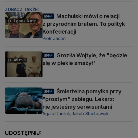
ZOBACZ TAKŻE:
Machulski mówi o relacji
1 godz 6 min
z przyrodnim bratem. To polityk
Konfederacji
Piotr Jacoń
Groziła Wojtyle, że "będzie
45 min
się w piekle smażył"
Śmiertelna pomyłka przy
"prostym" zabiegu. Lekarz:
nie jesteśmy serwisantami
Agata Daniluk,
Jakub Stachowiak
UDOSTĘPNIJ: