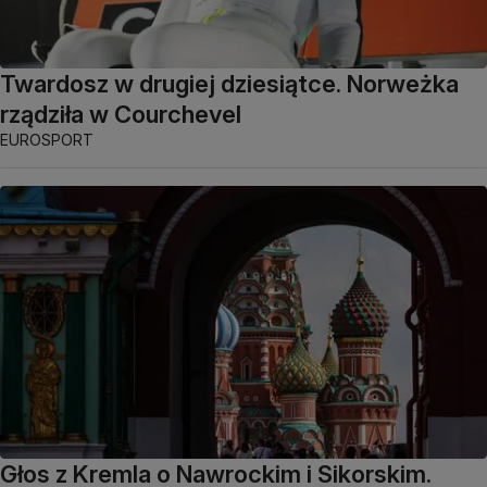
Twardosz w drugiej dziesiątce. Norweżka
rządziła w Courchevel
EUROSPORT
Głos z Kremla o Nawrockim i Sikorskim.