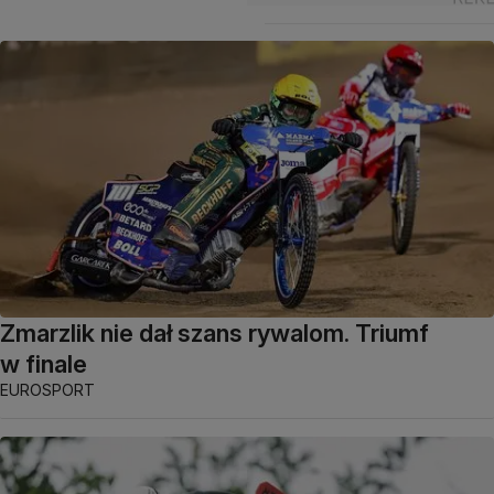
Zmarzlik nie dał szans rywalom. Triumf
w finale
EUROSPORT