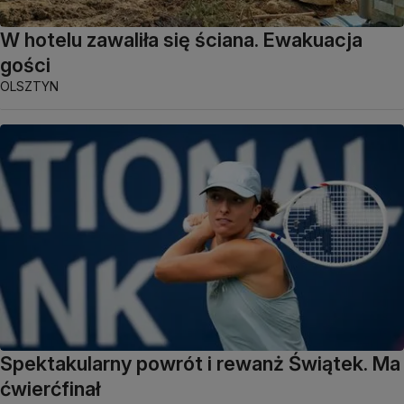
W hotelu zawaliła się ściana. Ewakuacja
gości
OLSZTYN
Spektakularny powrót i rewanż Świątek. Ma
ćwierćfinał