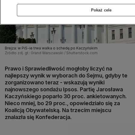
Pokaż cele
Brejza: w PiS-ie trwa walka o schedę po Kaczyńskim
Źródło zdj. gł.: Grand Warszawski / Shutterstock.com
Prawo i Sprawiedliwość mogłoby liczyć na
najlepszy wynik w wyborach do Sejmu, gdyby te
zorganizowano teraz - wskazują wyniki
najnowszego sondażu Ipsos. Partię Jarosława
Kaczyńskiego poparło 30 proc. ankietowanych.
Nieco mniej, bo 29 proc., opowiedziało się za
Koalicją Obywatelską. Na trzecim miejscu
znalazła się Konfederacja.