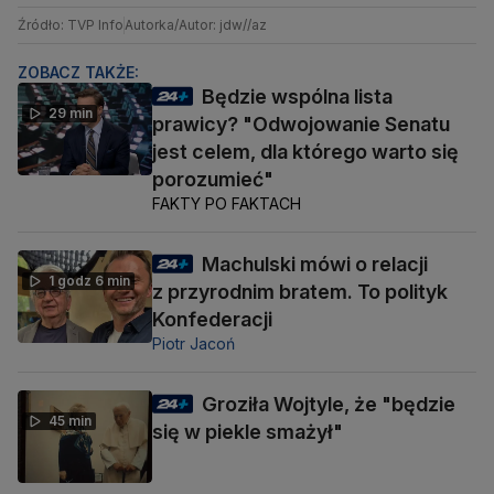
Źródło: TVP Info
Autorka/Autor: jdw//az
ZOBACZ TAKŻE:
Będzie wspólna lista
29 min
prawicy? "Odwojowanie Senatu
jest celem, dla którego warto się
porozumieć"
FAKTY PO FAKTACH
Machulski mówi o relacji
1 godz 6 min
z przyrodnim bratem. To polityk
Konfederacji
Piotr Jacoń
Groziła Wojtyle, że "będzie
45 min
się w piekle smażył"