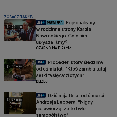
ZOBACZ TAKŻE:
Pojechaliśmy
PREMIERA
27 min
w rodzinne strony Karola
Nawrockiego. Co o nim
usłyszeliśmy?
CZARNO NA BIAŁYM
Proceder, który śledzimy
50 min
od ośmiu lat. "Ktoś zarabia tutaj
setki tysięcy złotych"
BLIŻEJ
Dziś mija 15 lat od śmierci
57 min
Andrzeja Leppera. "Nigdy
nie uwierzę, że to było
samobójstwo"