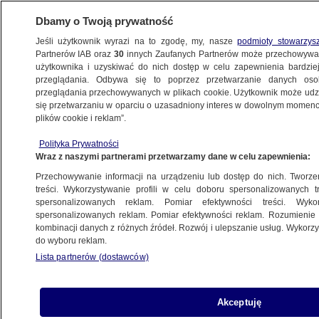
Dbamy o Twoją prywatność
Jeśli użytkownik wyrazi na to zgodę, my, nasze
podmioty stowarzys
Partnerów IAB oraz
30
innych Zaufanych Partnerów może przechowywa
użytkownika i uzyskiwać do nich dostęp w celu zapewnienia bardzi
przeglądania. Odbywa się to poprzez przetwarzanie danych os
przeglądania przechowywanych w plikach cookie. Użytkownik może udzie
się przetwarzaniu w oparciu o uzasadniony interes w dowolnym momencie
POLSKA
plików cookie i reklam”.
Minister Cieszyński da każdemu
młodemu Polakowi komputer.
Polityka Prywatności
Wraz z naszymi partnerami przetwarzamy dane w celu zapewnienia:
I twierdzi, że nie prowadzi kampanii
Przechowywanie informacji na urządzeniu lub dostęp do nich. Tworzeni
6.06.2023, 07:04
treści. Wykorzystywanie profili w celu doboru spersonalizowanych tr
spersonalizowanych reklam. Pomiar efektywności treści. Wyko
spersonalizowanych reklam. Pomiar efektywności reklam. Rozumienie o
Udostępnij
kombinacji danych z różnych źródeł. Rozwój i ulepszanie usług. Wykor
do wyboru reklam.
Lista partnerów (dostawców)
Akceptuję