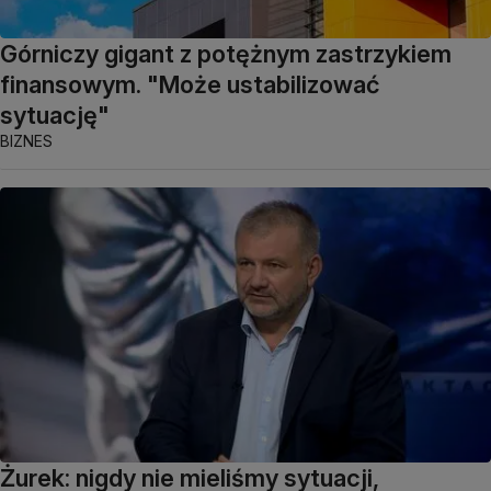
Górniczy gigant z potężnym zastrzykiem
finansowym. "Może ustabilizować
sytuację"
BIZNES
Żurek: nigdy nie mieliśmy sytuacji,