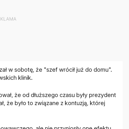
ał w sobotę, że "szef wrócił już do domu".
wał, że od dłuższego czasu były prezydent
ł, że było to związane z kontuzją, której
owawczego, ale nie przyniosły one efektu.