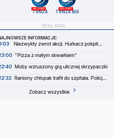
NA ŻYWO
NA ŻYWO
TVN24
TVN24 BiS
NAJNOWSZE INFORMACJE:
0:03
Niezwykły zwrot akcji. Hurkacz pokpił
sprawę
23:00
"Pizza z małym skwarkiem"
22:40
Moby wzruszony grą ulicznej skrzypaczki
22:32
Raniony chłopak trafił do szpitala. Policja
zatrzymała dwóch 16-latków
Zobacz wszystkie