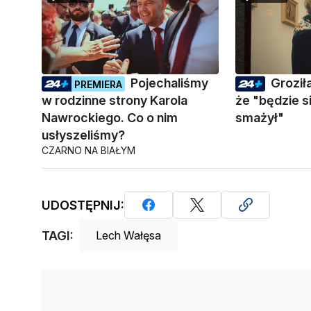
Pojechaliśmy
Groził
PREMIERA
w rodzinne strony Karola
że "będzie s
Nawrockiego. Co o nim
smażył"
usłyszeliśmy?
CZARNO NA BIAŁYM
UDOSTĘPNIJ:
TAGI:
Lech Wałęsa