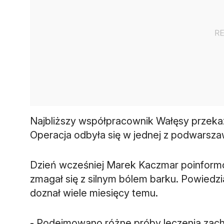
Najbliższy współpracownik Wałęsy przekaz
Dzień wcześniej Marek Kaczmar poinformo
zmagał się z silnym bólem barku. Powiedzia
- Podejmowano różne próby leczenia zach