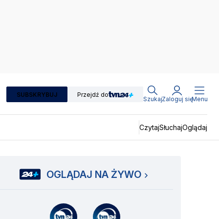
SUBSKRYBUJ
Przejdź do
Szukaj
Zaloguj się
Menu
Czytaj
Słuchaj
Oglądaj
OGLĄDAJ NA ŻYWO