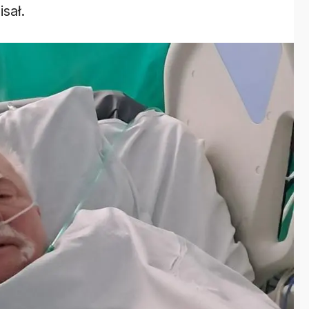
isał.