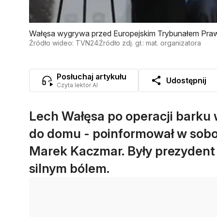
Wałęsa wygrywa przed Europejskim Trybunałem Praw 
że prawda zaczyna zwyciężać
Źródło wideo: TVN24
Źródło zdj. gł.: mat. organizatora
Posłuchaj artykułu
Udostępnij
Czyta lektor AI
Lech Wałęsa po operacji barku w
do domu - poinformował w sobo
Marek Kaczmar. Były prezydent 
silnym bólem.