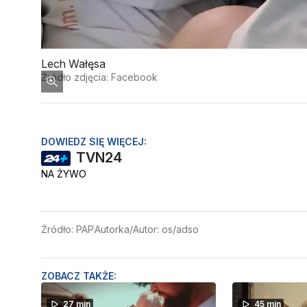
Lech Wałęsa
Źródło zdjęcia: Facebook
DOWIEDZ SIĘ WIĘCEJ:
TVN24
NA ŻYWO
Źródło: PAP
Autorka/Autor: os/adso
ZOBACZ TAKŻE:
27 min
45 min