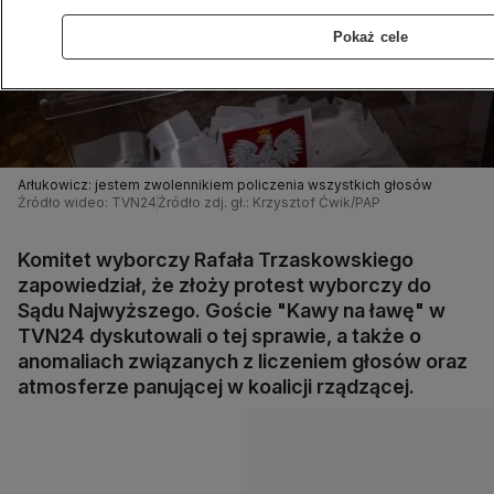
Pokaż cele
Arłukowicz: jestem zwolennikiem policzenia wszystkich głosów
Źródło wideo: TVN24
Źródło zdj. gł.: Krzysztof Ćwik/PAP
Komitet wyborczy Rafała Trzaskowskiego
zapowiedział, że złoży protest wyborczy do
Sądu Najwyższego. Goście "Kawy na ławę" w
TVN24 dyskutowali o tej sprawie, a także o
anomaliach związanych z liczeniem głosów oraz
atmosferze panującej w koalicji rządzącej.