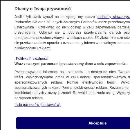
Dbamy o Twoją prywatność
Jeśli użytkownik wyrazi na to zgodę, my, nasze
podmioty stowarzys
Partnerów IAB oraz
30
innych Zaufanych Partnerów może przechowywa
użytkownika i uzyskiwać do nich dostęp w celu zapewnienia bardzi
przeglądania. Odbywa się to poprzez przetwarzanie danych os
przeglądania przechowywanych w plikach cookie. Użytkownik może udzie
KAWA NA ŁAWĘ
się przetwarzaniu w oparciu o uzasadniony interes w dowolnym momencie
plików cookie i reklam”.
"Fundamentalna sprawa" vs "głęboka
Polityka Prywatności
defensywa". Co dalej z liczeniem głosów?
Wraz z naszymi partnerami przetwarzamy dane w celu zapewnienia:
Przechowywanie informacji na urządzeniu lub dostęp do nich. Tworzeni
15.06.2025, 13:59
treści. Wykorzystywanie profili w celu doboru spersonalizowanych tr
spersonalizowanych reklam. Pomiar efektywności treści. Wyko
Posłuchaj artykułu
spersonalizowanych reklam. Pomiar efektywności reklam. Rozumienie o
Czyta lektor AI
kombinacji danych z różnych źródeł. Rozwój i ulepszanie usług. Wykor
do wyboru reklam.
Lista partnerów (dostawców)
Akceptuję