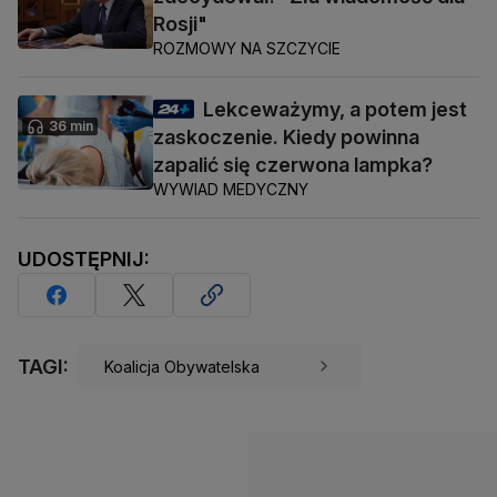
Rosji"
ROZMOWY NA SZCZYCIE
Lekceważymy, a potem jest
36 min
zaskoczenie. Kiedy powinna
zapalić się czerwona lampka?
WYWIAD MEDYCZNY
UDOSTĘPNIJ:
TAGI:
Koalicja Obywatelska