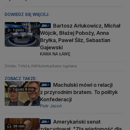
DOWIEDZ SIĘ WIĘCEJ:
Bartosz Arłukowicz, Michał
1 godz
Wójcik, Błażej Poboży, Anna
Bryłka, Paweł Śliz, Sebastian
Gajewski
KAWA NA ŁAWĘ
Źródło: TVN24, PAP
Autorka/Autor: kgr/akw
ZOBACZ TAKŻE:
Machulski mówi o relacji
1 godz 6 min
z przyrodnim bratem. To polityk
Konfederacji
Piotr Jacoń
Amerykański senat
38 min
zdecydował. "Zła wiadomość dla