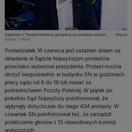
Gajewski o "fundamentalnej sprawie przy ustalaniu wyników
Więcej
każdych wyborów"
Źródło: TVN24
Poniedziałek 16 czerwca jest ostatnim dniem na
składanie w Sądzie Najwyższym protestów
przeciwko wyborowi prezydenta. Protest można
złożyć bezpośrednio w budynku SN w godzinach
pracy sądu od 8 do 16 lub nadać za
pośrednictwem Poczty Polskiej. W piątek po
południu Sąd Najwyższy poinformował, że
wpłynęły dotychczas do niego 434 protesty. W
czwartek SN poinformował też, że zarządził
przeliczenie głosów z 13 obwodowych komisji
wyborczych.