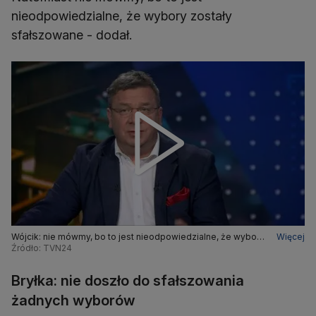
nieodpowiedzialne, że wybory zostały
sfałszowane - dodał.
Wójcik: nie mówmy, bo to jest nieodpowiedzialne, że wybory
Więcej
zostały sfałszowane
Źródło: TVN24
Bryłka: nie doszło do sfałszowania
żadnych wyborów