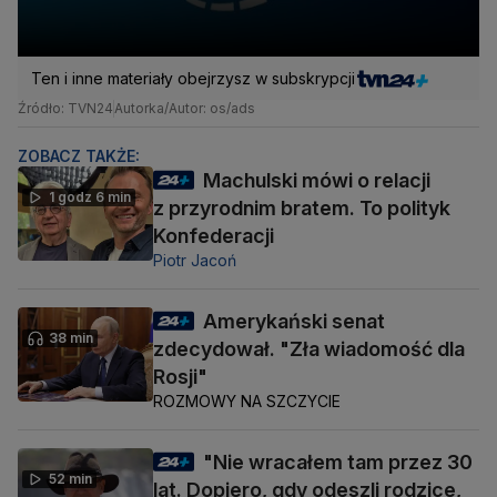
Ten i inne materiały obejrzysz w subskrypcji
Źródło: TVN24
Autorka/Autor: os/ads
ZOBACZ TAKŻE:
Machulski mówi o relacji
1 godz 6 min
z przyrodnim bratem. To polityk
Konfederacji
Piotr Jacoń
Amerykański senat
38 min
zdecydował. "Zła wiadomość dla
Rosji"
ROZMOWY NA SZCZYCIE
"Nie wracałem tam przez 30
52 min
lat. Dopiero, gdy odeszli rodzice,