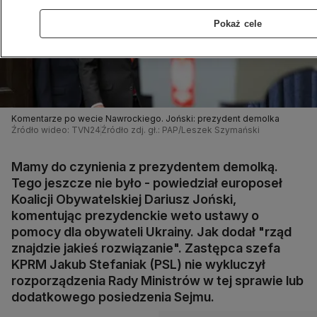
Pokaż cele
Komentarze po wecie Nawrockiego. Joński: prezydent demolka
Źródło wideo: TVN24
Źródło zdj. gł.: PAP/Leszek Szymański
Mamy do czynienia z prezydentem demolką.
Tego jeszcze nie było - powiedział europoseł
Koalicji Obywatelskiej Dariusz Joński,
komentując prezydenckie weto ustawy o
pomocy dla obywateli Ukrainy. Jak dodał "rząd
znajdzie jakieś rozwiązanie". Zastępca szefa
KPRM Jakub Stefaniak (PSL) nie wykluczył
rozporządzenia Rady Ministrów w tej sprawie lub
dodatkowego posiedzenia Sejmu.