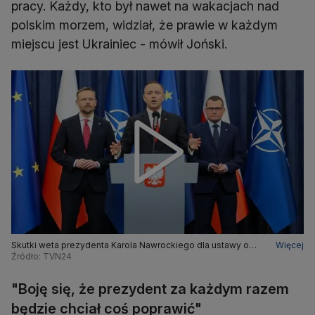
pracy. Każdy, kto był nawet na wakacjach nad
polskim morzem, widział, że prawie w każdym
miejscu jest Ukrainiec - mówił Joński.
Skutki weta prezydenta Karola Nawrockiego dla ustawy o
Więcej
pomocy Ukraińcom
Źródło: TVN24
"Boję się, że prezydent za każdym razem
będzie chciał coś poprawić"