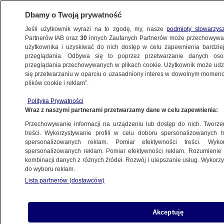
Dbamy o Twoją prywatność
Jeśli użytkownik wyrazi na to zgodę, my, nasze
podmioty stowarzys
Partnerów IAB oraz
30
innych Zaufanych Partnerów może przechowywa
użytkownika i uzyskiwać do nich dostęp w celu zapewnienia bardzi
przeglądania. Odbywa się to poprzez przetwarzanie danych os
przeglądania przechowywanych w plikach cookie. Użytkownik może udzie
POLSKA
się przetwarzaniu w oparciu o uzasadniony interes w dowolnym momencie
plików cookie i reklam”.
"Prezydent demolka" i co dalej? "Jestem
Polityka Prywatności
przekonany, że rząd znajdzie jakiś sposób"
Wraz z naszymi partnerami przetwarzamy dane w celu zapewnienia:
Przechowywanie informacji na urządzeniu lub dostęp do nich. Tworzeni
26.08.2025, 12:30
treści. Wykorzystywanie profili w celu doboru spersonalizowanych tr
spersonalizowanych reklam. Pomiar efektywności treści. Wyko
Posłuchaj artykułu
spersonalizowanych reklam. Pomiar efektywności reklam. Rozumienie o
Czyta lektor AI
kombinacji danych z różnych źródeł. Rozwój i ulepszanie usług. Wykor
do wyboru reklam.
Lista partnerów (dostawców)
Akceptuję