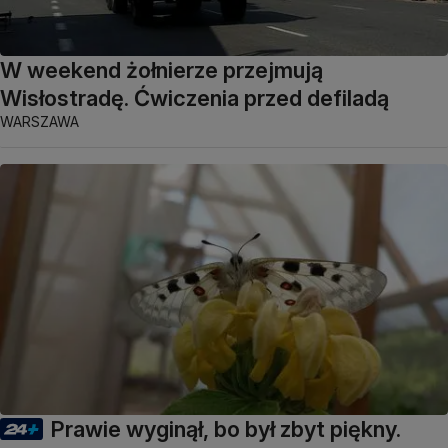
W weekend żołnierze przejmują
Wisłostradę. Ćwiczenia przed defiladą
WARSZAWA
Prawie wyginął, bo był zbyt piękny.