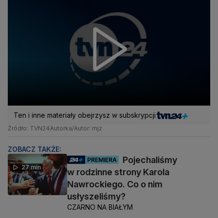
Ten i inne materiały obejrzysz w subskrypcji
Źródło: TVN24
Autorka/Autor: mjz
ZOBACZ TAKŻE:
Pojechaliśmy
PREMIERA
27 min
w rodzinne strony Karola
Nawrockiego. Co o nim
usłyszeliśmy?
CZARNO NA BIAŁYM