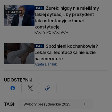
Żurek: nigdy nie mieliśmy
44 min
takiej sytuacji, by prezydent
tak ostentacyjnie łamał
konstytucję
FAKTY PO FAKTACH
Spóźnieni kochankowie?
Lekarka: łechtaczka nie idzie
na emeryturę
Agata Daniluk
UDOSTĘPNIJ:
TAGI:
Wybory prezydenckie 2025