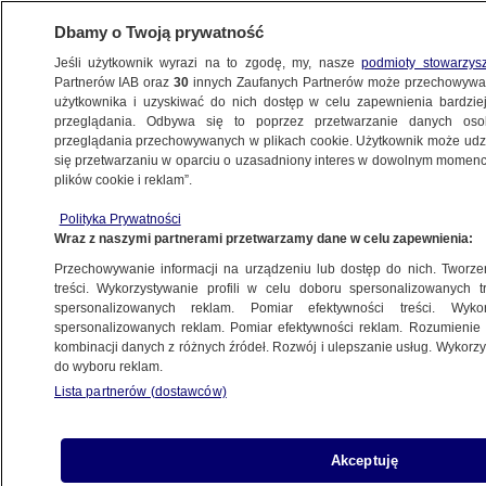
Dbamy o Twoją prywatność
Jeśli użytkownik wyrazi na to zgodę, my, nasze
podmioty stowarzys
Partnerów IAB oraz
30
innych Zaufanych Partnerów może przechowywa
użytkownika i uzyskiwać do nich dostęp w celu zapewnienia bardzi
przeglądania. Odbywa się to poprzez przetwarzanie danych os
przeglądania przechowywanych w plikach cookie. Użytkownik może udzie
POLSKA
się przetwarzaniu w oparciu o uzasadniony interes w dowolnym momencie
plików cookie i reklam”.
Kampania prawicy "na dwóch nogach",
Polityka Prywatności
Trzaskowskiego "na jednej"
Wraz z naszymi partnerami przetwarzamy dane w celu zapewnienia:
Przechowywanie informacji na urządzeniu lub dostęp do nich. Tworzeni
19.07.2025, 20:50
treści. Wykorzystywanie profili w celu doboru spersonalizowanych tr
spersonalizowanych reklam. Pomiar efektywności treści. Wyko
Posłuchaj artykułu
spersonalizowanych reklam. Pomiar efektywności reklam. Rozumienie o
Czyta lektor AI
kombinacji danych z różnych źródeł. Rozwój i ulepszanie usług. Wykor
do wyboru reklam.
Lista partnerów (dostawców)
Akceptuję