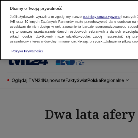
Dbamy o Twoją prywatność
Jeśli użytkownik wyrazi na to zgodę, my, nasze
podmioty stowarzyszone
i naszych
IAB oraz
30
innych Zaufanych Partnerów może przechowywać dane osobowe na ur
uzyskiwać do nich dostęp w celu zapewnienia bardziej spersonalizowanego sposo
się to poprzez przetwarzanie danych osobowych zebranych z danych przegląd
plikach cookie. Użytkownik może udzielić/wycofać zgodę i sprzeciwić się pr
uzasadniony interes w dowolnym momencie, klikając przycisk „Ustawienia plików cook
Polityka Prywatności
Oglądaj TVN24
Najnowsze
Fakty
Świat
Polska
Regionalne
Dwa lata afery