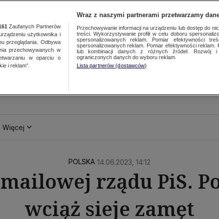
Wraz z naszymi partnerami przetwarzamy dane
161
Zaufanych Partnerów
Przechowywanie informacji na urządzeniu lub dostęp do nich.
treści. Wykorzystywanie profili w celu doboru spersonalizo
ządzeniu użytkownika i
spersonalizowanych reklam. Pomiar efektywności treś
bu przeglądania. Odbywa
spersonalizowanych reklam. Pomiar efektywności reklam. 
ania przechowywanych w
lub kombinacji danych z różnych źródeł. Rozwój i 
ograniczonych danych do wyboru reklam.
zetwarzaniu w oparciu o
ie i reklam”.
Lista partnerów (dostawców)
Więcej
POLSKA
|
14.06.2023, 14:12
 mailowej rządu PiS.
wciąż sieje zamęt