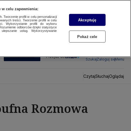
 w celu zapewnienia:
 Tworzenie profili w celu personalizacji
Akceptuję
wanych treści. Tworzenie profili w celu
ci. Wykorzystanie profili do wyboru
Rozumienie odbiorców dzięki statystyce
ulepszanie usług. Wykorzystywanie
Pokaż cele
SUBSKRYBUJ
Przejdź do
Szukaj
Zaloguj się
Menu
Czytaj
Słuchaj
Oglądaj
 Poufna Rozmowa