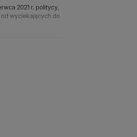
wca 2021 r. politycy,
 od wyciekających do