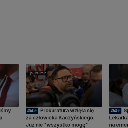
28 min
liśmy
Prokuratura wzięła się
S
a
za człowieka Kaczyńskiego.
Lekarka
Już nie "wszystko mogę"
na eme