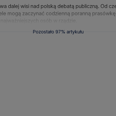
 dalej wisi nad polską debatą publiczną. Od czer
tele mogą zaczynać codzienną poranną prasówkę
i najważniejszych osób w rządzie.
Pozostało 97% artykułu