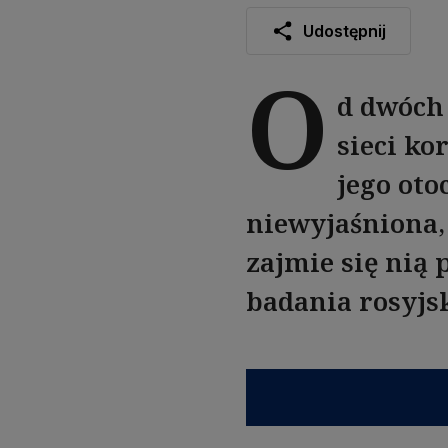
Udostępnij
O
d dwóch
sieci ko
jego oto
niewyjaśniona,
zajmie się nią 
badania rosyj