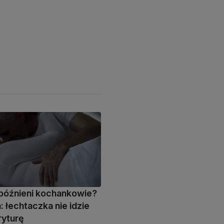
późnieni kochankowie?
: łechtaczka nie idzie
ryturę