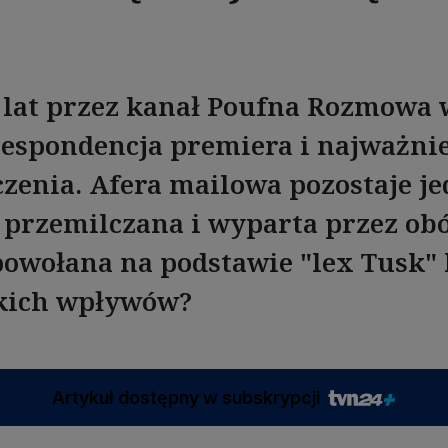
 lat przez kanał Poufna Rozmowa 
respondencja premiera i najważnie
czenia. Afera mailowa pozostaje j
 przemilczana i wyparta przez obó
powołana na podstawie "lex Tusk" 
skich wpływów?
Artykuł dostępny w subskrypcji