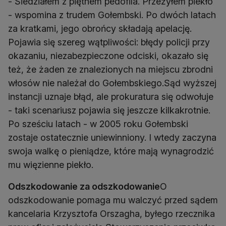
- Siedziałem z piętnem pedofila. Przeżyłem piekło
- wspomina z trudem Gołembski. Po dwóch latach
za kratkami, jego obrońcy składają apelację.
Pojawia się szereg wątpliwości: błędy policji przy
okazaniu, niezabezpieczone odciski, okazało się
też, że żaden ze znalezionych na miejscu zbrodni
włosów nie należał do Gołembskiego.Sąd wyższej
instancji uznaje błąd, ale prokuratura się odwołuje
- taki scenariusz pojawia się jeszcze kilkakrotnie.
Po sześciu latach - w 2005 roku Gołembski
zostaje ostatecznie uniewinniony. I wtedy zaczyna
swoja walkę o pieniądze, które mają wynagrodzić
mu więzienne piekło.
Odszkodowanie za odszkodowanie
O
odszkodowanie pomaga mu walczyć przed sądem
kancelaria Krzysztofa Orszagha, byłego rzecznika