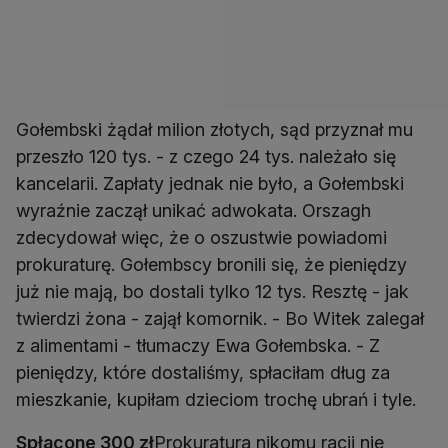
Gołembski żądał milion złotych, sąd przyznał mu
przeszło 120 tys. - z czego 24 tys. należało się
kancelarii. Zapłaty jednak nie było, a Gołembski
wyraźnie zaczął unikać adwokata. Orszagh
zdecydował więc, że o oszustwie powiadomi
prokuraturę. Gołembscy bronili się, że pieniędzy
już nie mają, bo dostali tylko 12 tys. Resztę - jak
twierdzi żona - zajął komornik. - Bo Witek zalegał
z alimentami - tłumaczy Ewa Gołembska. - Z
pieniędzy, które dostaliśmy, spłaciłam dług za
mieszkanie, kupiłam dzieciom trochę ubrań i tyle.
Spłacone 300 zł
Prokuratura nikomu racji nie