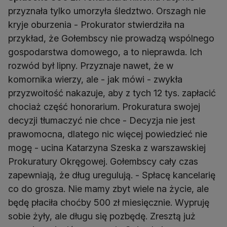
przyznała tylko umorzyła śledztwo. Orszagh nie
kryje oburzenia - Prokurator stwierdziła na
przykład, że Gołembscy nie prowadzą wspólnego
gospodarstwa domowego, a to nieprawda. Ich
rozwód był lipny. Przyznaje nawet, że w
komornika wierzy, ale - jak mówi - zwykła
przyzwoitość nakazuje, aby z tych 12 tys. zapłacić
chociaż część honorarium. Prokuratura swojej
decyzji tłumaczyć nie chce - Decyzja nie jest
prawomocna, dlatego nic więcej powiedzieć nie
mogę - ucina Katarzyna Szeska z warszawskiej
Prokuratury Okręgowej. Gołembscy cały czas
zapewniają, że dług uregulują. - Spłacę kancelarię
co do grosza. Nie mamy zbyt wiele na życie, ale
będę płaciła choćby 500 zł miesięcznie. Wypruję
sobie żyły, ale długu się pozbędę. Zresztą już