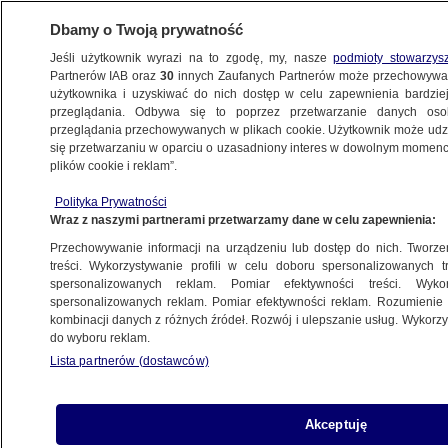
Dbamy o Twoją prywatność
Jeśli użytkownik wyrazi na to zgodę, my, nasze
podmioty stowarzys
Partnerów IAB oraz
30
innych Zaufanych Partnerów może przechowywa
użytkownika i uzyskiwać do nich dostęp w celu zapewnienia bardzi
przeglądania. Odbywa się to poprzez przetwarzanie danych os
przeglądania przechowywanych w plikach cookie. Użytkownik może udzie
POLSKA
się przetwarzaniu w oparciu o uzasadniony interes w dowolnym momencie
plików cookie i reklam”.
Dramat ofiary czy zwykłe oszustwo
Polityka Prywatności
Wraz z naszymi partnerami przetwarzamy dane w celu zapewnienia:
3.10.2007, 06:57
Aktualizacja:
3.10.2007, 11:05
Przechowywanie informacji na urządzeniu lub dostęp do nich. Tworzeni
treści. Wykorzystywanie profili w celu doboru spersonalizowanych tr
Udostępnij
spersonalizowanych reklam. Pomiar efektywności treści. Wyko
spersonalizowanych reklam. Pomiar efektywności reklam. Rozumienie o
kombinacji danych z różnych źródeł. Rozwój i ulepszanie usług. Wykor
do wyboru reklam.
Lista partnerów (dostawców)
Akceptuję