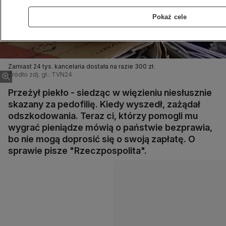
Pokaż cele
Zamiast 24 tys. kancelaria dostała na razie 300 zł.
Źródło zdj. gł.: TVN24
Przeżył piekło - siedząc w więzieniu niesłusznie
skazany za pedofilię. Kiedy wyszedł, zażądał
odszkodowania. Teraz ci, którzy pomogli mu
wygrać pieniądze mówią o państwie bezprawia,
bo nie mogą doprosić się o swoją zapłatę. O
sprawie pisze "Rzeczpospolita".