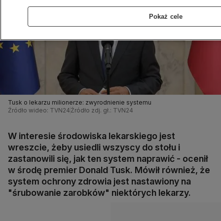
Pokaż cele
Tusk o lekarzu milionerze: zwyrodnienie systemu
Źródło wideo: TVN24
Źródło zdj. gł.: TVN24
W interesie środowiska lekarskiego jest
wreszcie, żeby usiedli wszyscy do stołu i
zastanowili się, jak ten system naprawić - ocenił
w środę premier Donald Tusk. Mówił również, że
system ochrony zdrowia jest nastawiony na
"śrubowanie zarobków" niektórych lekarzy.