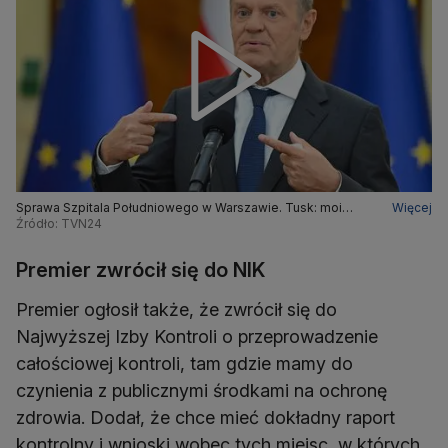
Sprawa Szpitala Południowego w Warszawie. Tusk: moi
Więcej
ludzie kontaktowali się z samorządem
Źródło: TVN24
Premier zwrócił się do NIK
Premier ogłosił także, że zwrócił się do
Najwyższej Izby Kontroli o przeprowadzenie
całościowej kontroli, tam gdzie mamy do
czynienia z publicznymi środkami na ochronę
zdrowia. Dodał, że chce mieć dokładny raport
kontrolny i wnioski wobec tych miejsc, w których