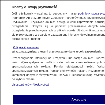
Dbamy o Twoją prywatność
Jeśli użytkownik wyrazi na to zgodę, my, nasze
podmioty stowarzys
Partnerów IAB oraz
30
innych Zaufanych Partnerów może przechowywa
użytkownika i uzyskiwać do nich dostęp w celu zapewnienia bardzi
przeglądania. Odbywa się to poprzez przetwarzanie danych os
przeglądania przechowywanych w plikach cookie. Użytkownik może udzie
POLSKA
się przetwarzaniu w oparciu o uzasadniony interes w dowolnym momencie
plików cookie i reklam”.
Tusk o sprawie lekarza milionera:
Polityka Prywatności
zwyrodnienie systemu
Wraz z naszymi partnerami przetwarzamy dane w celu zapewnienia:
Przechowywanie informacji na urządzeniu lub dostęp do nich. Tworzeni
Mikołaj Stępień
treści. Wykorzystywanie profili w celu doboru spersonalizowanych tr
spersonalizowanych reklam. Pomiar efektywności treści. Wyko
17.06.2026, 12:17
spersonalizowanych reklam. Pomiar efektywności reklam. Rozumienie o
kombinacji danych z różnych źródeł. Rozwój i ulepszanie usług. Wykor
do wyboru reklam.
Posłuchaj artykułu
Czyta lektor AI
Lista partnerów (dostawców)
Akceptuję