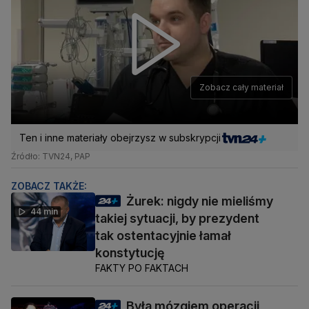
Zobacz cały materiał
Ten i inne materiały obejrzysz w subskrypcji
Źródło: TVN24, PAP
ZOBACZ TAKŻE:
Żurek: nigdy nie mieliśmy
44 min
takiej sytuacji, by prezydent
tak ostentacyjnie łamał
konstytucję
FAKTY PO FAKTACH
Była mózgiem operacji,