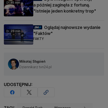
45 min
a później zaginęła z fortuną.
"Istnieje jeden konkretny trop"
Oglądaj najnowsze wydanie
29 min
"Faktów"
FAKTY
Mikołaj Stępień
Dziennikarz tvn24.pl
UDOSTĘPNIJ:
TAGI:
Donald Tusk
Warszawa