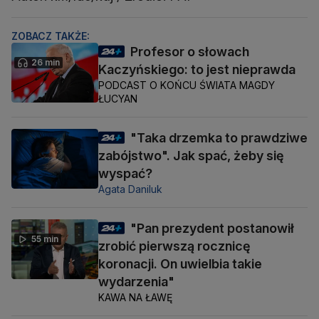
ZOBACZ TAKŻE:
Profesor o słowach
26 min
Kaczyńskiego: to jest nieprawda
PODCAST O KOŃCU ŚWIATA MAGDY
ŁUCYAN
"Taka drzemka to prawdziwe
zabójstwo". Jak spać, żeby się
wyspać?
Agata Daniluk
"Pan prezydent postanowił
55 min
zrobić pierwszą rocznicę
koronacji. On uwielbia takie
wydarzenia"
KAWA NA ŁAWĘ