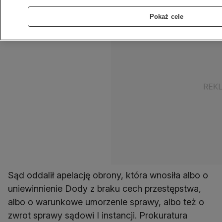
Pokaż cele
Sąd oddalił apelację obrony, która wnosiła albo o
uniewinnienie Dody z braku cech przestępstwa,
albo o warunkowe umorzenie sprawy, albo też o
zwrot sprawy sądowi I instancji. Prokuratura