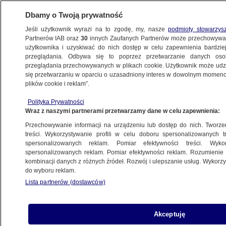
Dbamy o Twoją prywatność
Jeśli użytkownik wyrazi na to zgodę, my, nasze
podmioty stowarzys
Partnerów IAB oraz
30
innych Zaufanych Partnerów może przechowywa
użytkownika i uzyskiwać do nich dostęp w celu zapewnienia bardzi
przeglądania. Odbywa się to poprzez przetwarzanie danych os
przeglądania przechowywanych w plikach cookie. Użytkownik może udzie
POLSKA
się przetwarzaniu w oparciu o uzasadniony interes w dowolnym momencie
plików cookie i reklam”.
Doda prawomocnie skazana za "naprutych
Polityka Prywatności
winem"
Wraz z naszymi partnerami przetwarzamy dane w celu zapewnienia:
Przechowywanie informacji na urządzeniu lub dostęp do nich. Tworzeni
18.06.2012, 16:33
Aktualizacja:
18.06.2012, 18:22
treści. Wykorzystywanie profili w celu doboru spersonalizowanych tr
spersonalizowanych reklam. Pomiar efektywności treści. Wyko
spersonalizowanych reklam. Pomiar efektywności reklam. Rozumienie o
Udostępnij
kombinacji danych z różnych źródeł. Rozwój i ulepszanie usług. Wykor
do wyboru reklam.
Dorota "Doda" Rabczewska jest już
Lista partnerów (dostawców)
prawomocnie skazana na 5 tys. zł grzywny za
określenie autorów Biblii jako "naprutych winem i
palących jakieś zioła". Sąd Okręgowy w
Akceptuję
Warszawie utrzymał wyrok sądu I instancji.