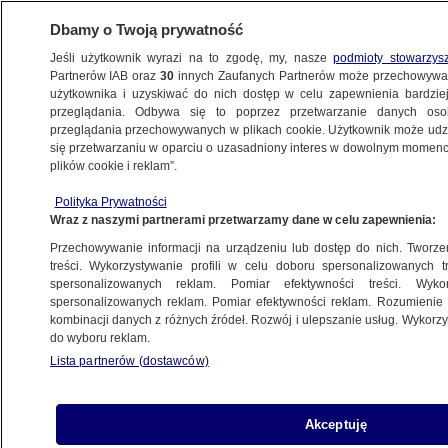
Dbamy o Twoją prywatność
Jeśli użytkownik wyrazi na to zgodę, my, nasze
podmioty stowarzys
Partnerów IAB oraz
30
innych Zaufanych Partnerów może przechowywa
użytkownika i uzyskiwać do nich dostęp w celu zapewnienia bardzi
przeglądania. Odbywa się to poprzez przetwarzanie danych os
przeglądania przechowywanych w plikach cookie. Użytkownik może udzie
POLSKA
się przetwarzaniu w oparciu o uzasadniony interes w dowolnym momencie
plików cookie i reklam”.
Były szef NIK Marian Banaś z zarzutami
Polityka Prywatności
prokuratorskimi
Wraz z naszymi partnerami przetwarzamy dane w celu zapewnienia:
Przechowywanie informacji na urządzeniu lub dostęp do nich. Tworzeni
12.11.2025, 19:39
treści. Wykorzystywanie profili w celu doboru spersonalizowanych tr
spersonalizowanych reklam. Pomiar efektywności treści. Wyko
Posłuchaj artykułu
spersonalizowanych reklam. Pomiar efektywności reklam. Rozumienie o
Czyta lektor AI
kombinacji danych z różnych źródeł. Rozwój i ulepszanie usług. Wykor
do wyboru reklam.
Lista partnerów (dostawców)
Akceptuję