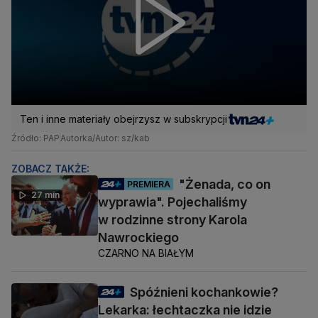
Ten i inne materiały obejrzysz w subskrypcji
Źródło: PAP
Autorka/Autor: sz/kab
ZOBACZ TAKŻE:
"Żenada, co on
PREMIERA
27 min
wyprawia". Pojechaliśmy
w rodzinne strony Karola
Nawrockiego
CZARNO NA BIAŁYM
Spóźnieni kochankowie?
Lekarka: łechtaczka nie idzie