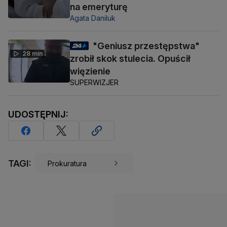
na emeryturę
Agata Daniluk
"Geniusz przestępstwa"
28 min
zrobił skok stulecia. Opuścił
więzienie
SUPERWIZJER
UDOSTĘPNIJ:
TAGI:
Prokuratura