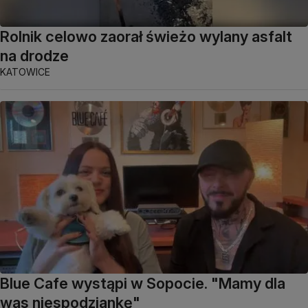
Rolnik celowo zaorał świeżo wylany asfalt
na drodze
KATOWICE
Blue Cafe wystąpi w Sopocie. "Mamy dla
was niespodziankę"