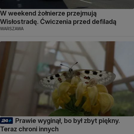
W weekend żołnierze przejmują
Wisłostradę. Ćwiczenia przed defiladą
WARSZAWA
Prawie wyginął, bo był zbyt piękny.
Teraz chroni innych