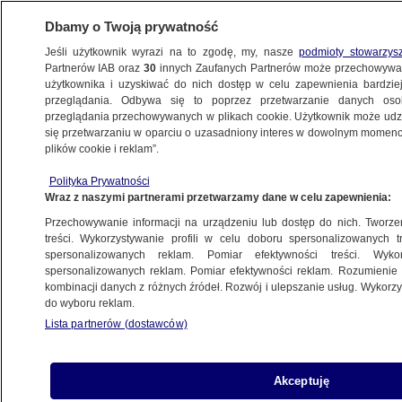
Dbamy o Twoją prywatność
Jeśli użytkownik wyrazi na to zgodę, my, nasze
podmioty stowarzys
Partnerów IAB oraz
30
innych Zaufanych Partnerów może przechowywa
użytkownika i uzyskiwać do nich dostęp w celu zapewnienia bardzi
przeglądania. Odbywa się to poprzez przetwarzanie danych os
przeglądania przechowywanych w plikach cookie. Użytkownik może udzie
POLSKA
się przetwarzaniu w oparciu o uzasadniony interes w dowolnym momencie
plików cookie i reklam”.
Barbara Nowacka współprzewodniczącą
Polityka Prywatności
Twojego Ruchu
Wraz z naszymi partnerami przetwarzamy dane w celu zapewnienia:
Przechowywanie informacji na urządzeniu lub dostęp do nich. Tworzeni
20.06.2015, 12:58
Aktualizacja:
20.06.2015, 15:09
treści. Wykorzystywanie profili w celu doboru spersonalizowanych tr
spersonalizowanych reklam. Pomiar efektywności treści. Wyko
spersonalizowanych reklam. Pomiar efektywności reklam. Rozumienie o
Udostępnij
kombinacji danych z różnych źródeł. Rozwój i ulepszanie usług. Wykor
do wyboru reklam.
Lista partnerów (dostawców)
Akceptuję