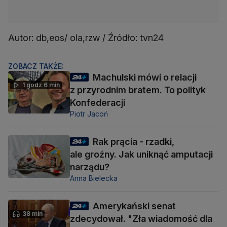
Autor: db,eos/ ola,rzw / Źródło: tvn24
ZOBACZ TAKŻE:
Machulski mówi o relacji
1 godz 6 min
z przyrodnim bratem. To polityk
Konfederacji
Piotr Jacoń
Rak prącia - rzadki,
ale groźny. Jak uniknąć amputacji
narządu?
Anna Bielecka
Amerykański senat
38 min
zdecydował. "Zła wiadomość dla