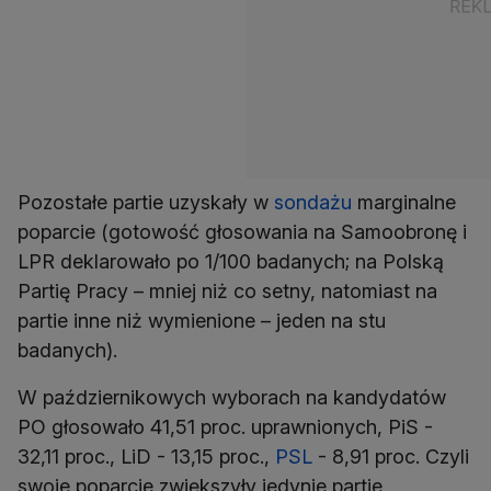
Pozostałe partie uzyskały w
sondażu
marginalne
poparcie (gotowość głosowania na Samoobronę i
LPR deklarowało po 1/100 badanych; na Polską
Partię Pracy – mniej niż co setny, natomiast na
partie inne niż wymienione – jeden na stu
badanych).
W październikowych wyborach na kandydatów
PO głosowało 41,51 proc. uprawnionych, PiS -
32,11 proc., LiD - 13,15 proc.,
PSL
- 8,91 proc. Czyli
swoje poparcie zwiększyły jedynie partie