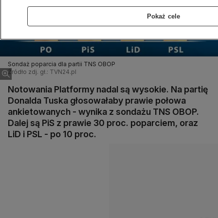
Pokaż cele
Sondaż poparcia dla partii TNS OBOP
Źródło zdj. gł.: TVN24.pl
Notowania Platformy nadal są wysokie. Na partię
Donalda Tuska głosowałaby prawie połowa
ankietowanych - wynika z sondażu TNS OBOP.
Dalej są PiS z prawie 30 proc. poparciem, oraz
LiD i PSL - po 10 proc.