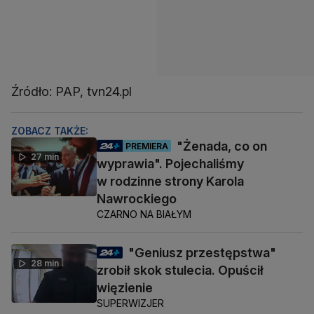
Źródło: PAP, tvn24.pl
ZOBACZ TAKŻE:
"Żenada, co on
PREMIERA
27 min
wyprawia". Pojechaliśmy
w rodzinne strony Karola
Nawrockiego
CZARNO NA BIAŁYM
"Geniusz przestępstwa"
28 min
zrobił skok stulecia. Opuścił
więzienie
SUPERWIZJER