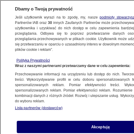
Dbamy o Twoją prywatność
Jeśli użytkownik wyrazi na to zgodę, my, nasze
podmioty stowarzys
Partnerów IAB oraz
30
innych Zaufanych Partnerów może przechowywa
użytkownika i uzyskiwać do nich dostęp w celu zapewnienia bardzi
przeglądania. Odbywa się to poprzez przetwarzanie danych os
przeglądania przechowywanych w plikach cookie. Użytkownik może udzie
POLSKA
się przetwarzaniu w oparciu o uzasadniony interes w dowolnym momencie
plików cookie i reklam”.
49 proc. dla PO, 28 dla PiS
Polityka Prywatności
Wraz z naszymi partnerami przetwarzamy dane w celu zapewnienia:
30.11.2007, 17:26
Aktualizacja:
30.11.2007, 19:32
Przechowywanie informacji na urządzeniu lub dostęp do nich. Tworzeni
treści. Wykorzystywanie profili w celu doboru spersonalizowanych tr
Udostępnij
spersonalizowanych reklam. Pomiar efektywności treści. Wyko
spersonalizowanych reklam. Pomiar efektywności reklam. Rozumienie o
kombinacji danych z różnych źródeł. Rozwój i ulepszanie usług. Wykor
do wyboru reklam.
Lista partnerów (dostawców)
Akceptuję