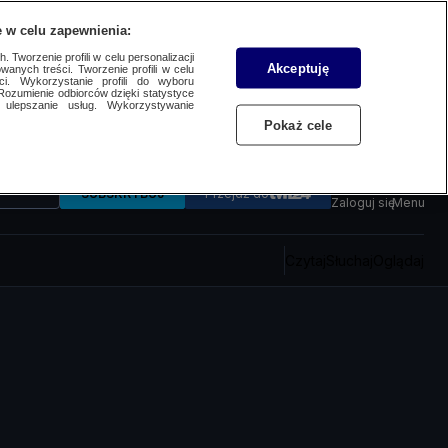
 w celu zapewnienia:
 Tworzenie profili w celu personalizacji
Akceptuję
wanych treści. Tworzenie profili w celu
ci. Wykorzystanie profili do wyboru
Rozumienie odbiorców dzięki statystyce
ulepszanie usług. Wykorzystywanie
Pokaż cele
SUBSKRYBUJ
Przejdź do
Zaloguj się
Menu
Czytaj
Słuchaj
Oglądaj