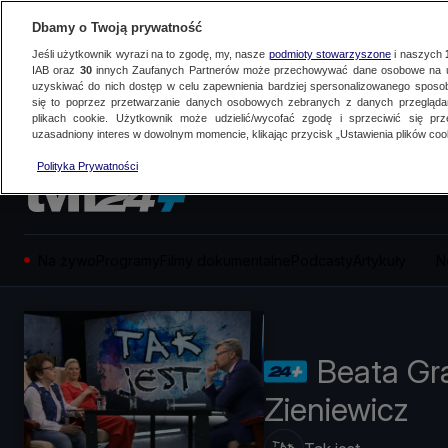
Dbamy o Twoją prywatność
Jeśli użytkownik wyrazi na to zgodę, my, nasze
podmioty stowarzyszone
i naszych
IAB oraz
30
innych Zaufanych Partnerów może przechowywać dane osobowe na ur
uzyskiwać do nich dostęp w celu zapewnienia bardziej spersonalizowanego sposo
się to poprzez przetwarzanie danych osobowych zebranych z danych przegląd
plikach cookie. Użytkownik może udzielić/wycofać zgodę i sprzeciwić się pr
uzasadniony interes w dowolnym momencie, klikając przycisk „Ustawienia plików cook
Polityka Prywatności
Na żywo
Programy
Filmy dokumentalne
Podcasty
Artykuły
N
Beata Gra
Zieniewicz