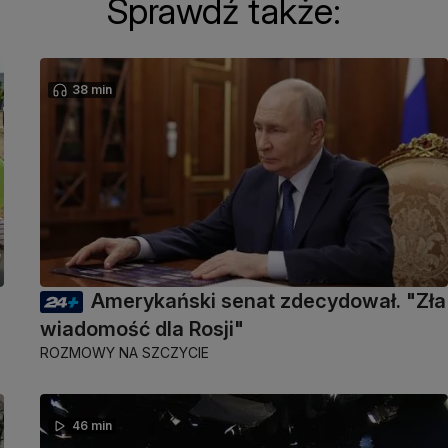
Sprawdź także:
38 min
Amerykański senat zdecydował. "Zła
wiadomość dla Rosji"
ROZMOWY NA SZCZYCIE
46 min