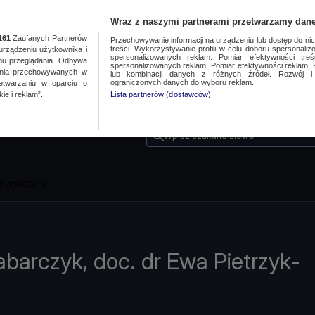
Wraz z naszymi partnerami przetwarzamy dane
161
Zaufanych Partnerów
Przechowywanie informacji na urządzeniu lub dostęp do nich.
treści. Wykorzystywanie profili w celu doboru spersonalizo
ządzeniu użytkownika i
spersonalizowanych reklam. Pomiar efektywności treś
bu przeglądania. Odbywa
spersonalizowanych reklam. Pomiar efektywności reklam. 
ania przechowywanych w
lub kombinacji danych z różnych źródeł. Rozwój i 
ograniczonych danych do wyboru reklam.
zetwarzaniu w oparciu o
ie i reklam”.
Lista partnerów (dostawców)
Wpisz szukane słowo
ewslettery
barczyk, doc. dr Ewa Pietrzyk-