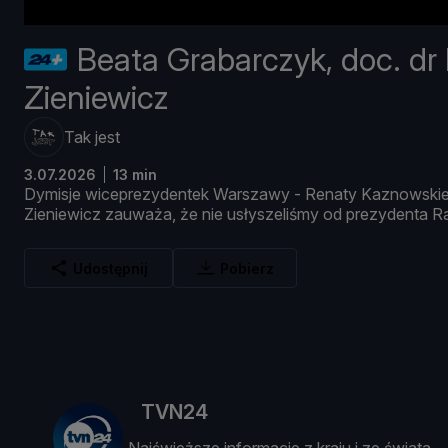
Beata Grabarczyk, doc. dr
Zieniewicz
Tak jest
3.07.2026
13 min
Dymisje
wiceprezydentek
Warszawy -
Renaty
Kaznowski
Zieniewicz
zauważ
a, ż
e
nie
usł
yszeliś
my
od
prezydenta
Ra
Udostępnij
Pobierz
TVN24