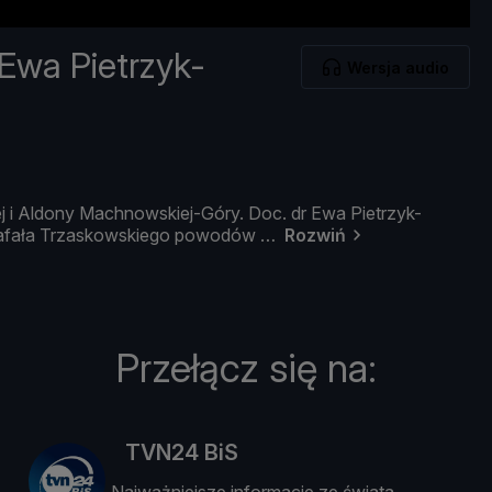
 Ewa Pietrzyk-
Wersja audio
ej
i
Aldony
Machnowskiej-
Gó
ry.
Doc.
dr
Ewa
Pietrzyk-
fał
a
Trzaskowskiego
powodó
w
Rozwiń
Przełącz się na:
TVN24 BiS