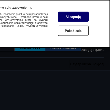
 w celu zapewnienia:
 Tworzenie profili w celu personalizacji
Akceptuję
wanych treści. Tworzenie profili w celu
ci. Wykorzystanie profili do wyboru
Rozumienie odbiorców dzięki statystyce
ulepszanie usług. Wykorzystywanie
Pokaż cele
SUBSKRYBUJ
Przejdź do
Zaloguj się
Menu
Czytaj
Słuchaj
Oglądaj