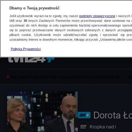
Dbamy o Twoją prywatność
Jeśli użytkownik wyrazi na to zgodę, my, nasze
podmioty stowarzyszone
i naszych
IAB oraz
30
innych Zaufanych Partnerów może przechowywać dane osobowe na ur
uzyskiwać do nich dostęp w celu zapewnienia bardziej spersonalizowanego sposo
się to poprzez przetwarzanie danych osobowych zebranych z danych przegląd
plikach cookie. Użytkownik może udzielić/wycofać zgodę i sprzeciwić się pr
uzasadniony interes w dowolnym momencie, klikając przycisk „Ustawienia plików cook
Polityka Prywatności
Na żywo
Programy
Filmy dokumentalne
Podcasty
Artykuły
N
Dorota Ło
Kropka nad i