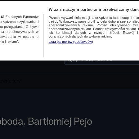
Wraz z naszymi partnerami przetwarzamy dane
161
Zaufanych Partnerów
Przechowywanie informacji na urządzeniu lub dostęp do nich.
treści. Wykorzystywanie profili w celu doboru spersonalizo
ządzeniu użytkownika i
spersonalizowanych reklam. Pomiar efektywności treś
bu przeglądania. Odbywa
spersonalizowanych reklam. Pomiar efektywności reklam. 
ania przechowywanych w
lub kombinacji danych z różnych źródeł. Rozwój i 
ograniczonych danych do wyboru reklam.
zetwarzaniu w oparciu o
ie i reklam”.
Lista partnerów (dostawców)
Wpisz szukane słowo
ewslettery
boda, Bartłomiej Pejo