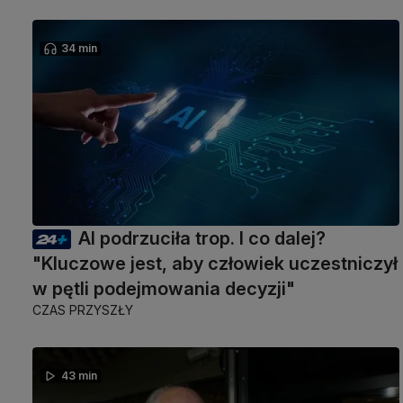
34 min
AI podrzuciła trop. I co dalej?
"Kluczowe jest, aby człowiek uczestniczył
w pętli podejmowania decyzji"
CZAS PRZYSZŁY
43 min