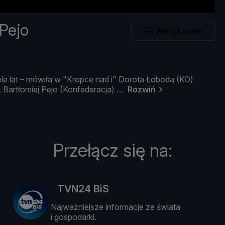
Pejo
Wersja audio
ele
lat –
mó
wił
a
w "
Kropce
nad
i"
Dorota Ł
oboda (
KO)
.
Bartł
omiej
Pejo (
Konfederacja)
Rozwiń
Przełącz się na:
TVN24 BiS
Najważniejsze informacje ze świata
i gospodarki.