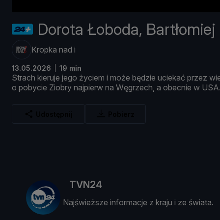
Dorota Łoboda, Bartłomiej 
Kropka nad i
13.05.2026
19 min
Strach
kieruje
jego ż
yciem
i
moż
e
bę
dzie
uciekać
przez
wi
o
pobycie
Ziobry
najpierw
na
Wę
grzech,
a
obecnie
w
USA
Udostępnij
Pobierz
TVN24
Najświeższe informacje z kraju i ze świata.