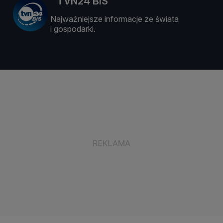
TVN24 BiS
Najważniejsze informacje ze świata
i gospodarki.