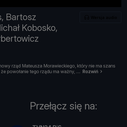
, Bartosz
Wersja audio
ichał Kobosko,
ybertowicz
nowy
rzą
d
Mateusza
Morawieckiego,
któ
ry
nie
ma
szans
, ż
e
powoł
anie
tego
rzą
du
ma
waż
ny,
Rozwiń
Przełącz się na: