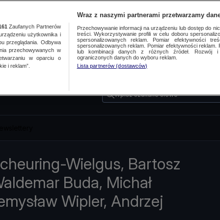
Wraz z naszymi partnerami przetwarzamy dane
161
Zaufanych Partnerów
Przechowywanie informacji na urządzeniu lub dostęp do nich.
treści. Wykorzystywanie profili w celu doboru spersonalizo
ządzeniu użytkownika i
spersonalizowanych reklam. Pomiar efektywności treś
bu przeglądania. Odbywa
spersonalizowanych reklam. Pomiar efektywności reklam. 
ania przechowywanych w
lub kombinacji danych z różnych źródeł. Rozwój i 
ograniczonych danych do wyboru reklam.
zetwarzaniu w oparciu o
ie i reklam”.
Lista partnerów (dostawców)
Wpisz szukane słowo
ewslettery
cheuring-Wielgus, Bartosz
Waldemar Buda, Michał
emysław Wipler, Andrzej