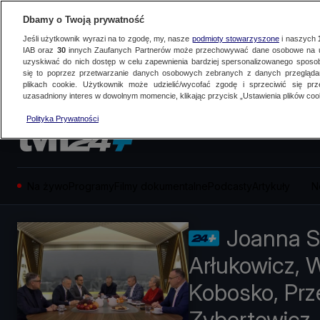
Dbamy o Twoją prywatność
Jeśli użytkownik wyrazi na to zgodę, my, nasze
podmioty stowarzyszone
i naszych
IAB oraz
30
innych Zaufanych Partnerów może przechowywać dane osobowe na ur
uzyskiwać do nich dostęp w celu zapewnienia bardziej spersonalizowanego sposo
się to poprzez przetwarzanie danych osobowych zebranych z danych przegląd
plikach cookie. Użytkownik może udzielić/wycofać zgodę i sprzeciwić się pr
uzasadniony interes w dowolnym momencie, klikając przycisk „Ustawienia plików cook
Polityka Prywatności
Na żywo
Programy
Filmy dokumentalne
Podcasty
Artykuły
N
Joanna S
Arłukowicz, 
Kobosko, Prz
Zybertowicz