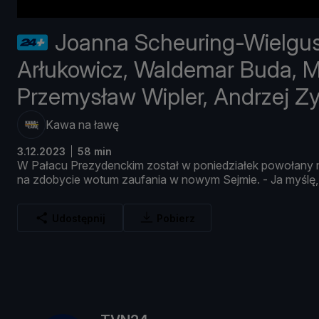
Joanna Scheuring-Wielgus
Arłukowicz, Waldemar Buda, M
Przemysław Wipler, Andrzej Z
Kawa na ławę
3.12.2023
58 min
W
Pał
acu
Prezydenckim
został
w
poniedział
ek
powoł
any
na
zdobycie
wotum
zaufania
w
nowym
Sejmie. -
Ja
myś
lę
Udostępnij
Pobierz