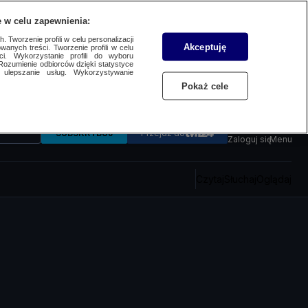
 w celu zapewnienia:
 Tworzenie profili w celu personalizacji
Akceptuję
wanych treści. Tworzenie profili w celu
ci. Wykorzystanie profili do wyboru
Rozumienie odbiorców dzięki statystyce
ulepszanie usług. Wykorzystywanie
Pokaż cele
SUBSKRYBUJ
Przejdź do
Zaloguj się
Menu
Czytaj
Słuchaj
Oglądaj