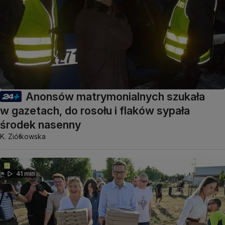
Anonsów matrymonialnych szukała
w gazetach, do rosołu i flaków sypała
środek nasenny
K. Ziółkowska
41 min