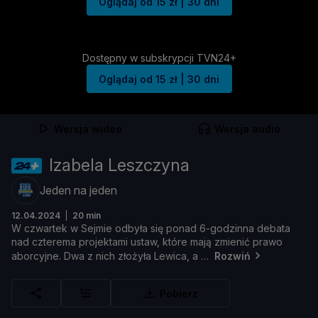
Oglądaj od 15 zł | 30 dni
Dostępny w subskrypcji TVN24+
Oglądaj od 15 zł | 30 dni
Wersja wideo
Wersja audio
Izabela Leszczyna
Jeden na jeden
12.04.2024
20 min
W
czwartek
w
Sejmie
odbył
a
się
ponad
6-
godzinna
debata
nad
czterema
projektami
ustaw,
któ
re
mają
zmienić
prawo
aborcyjne.
Dwa
z
nich
zł
oż
ył
a
Lewica,
a
Rozwiń
Pobierz