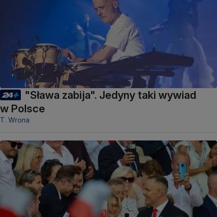
"Sława zabija". Jedyny taki wywiad
w Polsce
T. Wrona