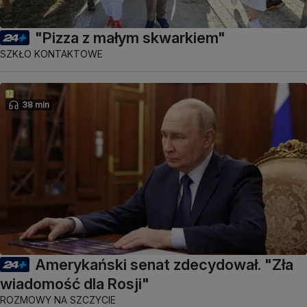
"Pizza z małym skwarkiem"
SZKŁO KONTAKTOWE
38 min
Amerykański senat zdecydował. "Zła
wiadomość dla Rosji"
ROZMOWY NA SZCZYCIE