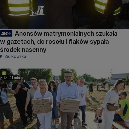
Anonsów matrymonialnych szukała
w gazetach, do rosołu i flaków sypała
środek nasenny
K. Ziółkowska
41 min