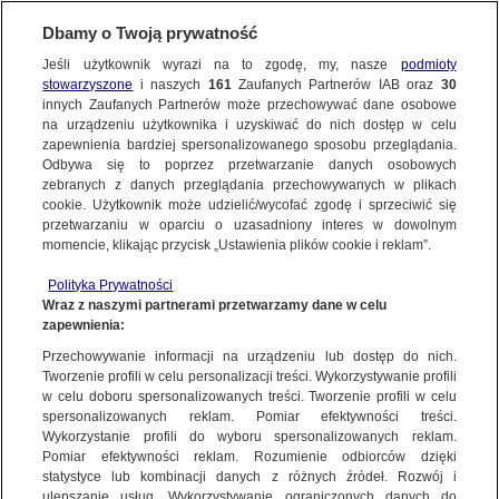
Dbamy o Twoją prywatność
SUBSKRYBUJ
Jeśli użytkownik wyrazi na to zgodę, my, nasze
podmioty
stowarzyszone
i naszych
161
Zaufanych Partnerów IAB oraz
30
FAKTY PO FAKTACH
innych Zaufanych Partnerów może przechowywać dane osobowe
na urządzeniu użytkownika i uzyskiwać do nich dostęp w celu
"Duże wzruszenie" Uznańskiego-
zapewnienia bardziej spersonalizowanego sposobu przeglądania.
Wiśniewskiego. "To przybliża nas
Odbywa się to poprzez przetwarzanie danych osobowych
zebranych z danych przeglądania przechowywanych w plikach
do lądowania"
cookie. Użytkownik może udzielić/wycofać zgodę i sprzeciwić się
przetwarzaniu w oparciu o uzasadniony interes w dowolnym
momencie, klikając przycisk „Ustawienia plików cookie i reklam”.
Oprac.
Mikołaj Gątkiewicz
Polityka Prywatności
6.04.2026, 20:28
Wraz z naszymi partnerami przetwarzamy dane w celu
zapewnienia:
Udostępnij
Przechowywanie informacji na urządzeniu lub dostęp do nich.
Tworzenie profili w celu personalizacji treści. Wykorzystywanie profili
w celu doboru spersonalizowanych treści. Tworzenie profili w celu
spersonalizowanych reklam. Pomiar efektywności treści.
Wykorzystanie profili do wyboru spersonalizowanych reklam.
Pomiar efektywności reklam. Rozumienie odbiorców dzięki
statystyce lub kombinacji danych z różnych źródeł. Rozwój i
ulepszanie usług. Wykorzystywanie ograniczonych danych do