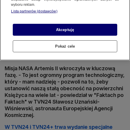
wyboru reklam.
Lista partnerów (dostawców)
Akceptuję
Pokaż cele
Uznański-Wiśniewski: jest to też dla mnie moment dużego wzruszenia
Źródło wideo: TVN24
Źródło zdj. gł.: TVN24
Misja NASA Artemis II wkroczyła w kluczową
fazę. - To jest ogromny program technologiczny,
który - mam nadzieję - pozwoli na to, żeby
ustanowić naszą stałą obecność na powierzchni
Księżyca na wiele lat - powiedział w "Faktach po
Faktach" w TVN24 Sławosz Uznański-
Wiśniewski, astronauta Europejskiej Agencji
Kosmicznej.
W TVN24 i TVN24+ trwa wydanie specjalne