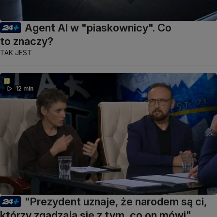
Agent AI w "piaskownicy". Co
to znaczy?
TAK JEST
12 min
"Prezydent uznaje, że narodem są ci,
którzy zgadzają się z tym, co on mówi"