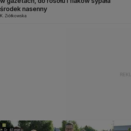
w gazetach, do rosołu i flaków sypała
środek nasenny
K. Ziółkowska
41 min