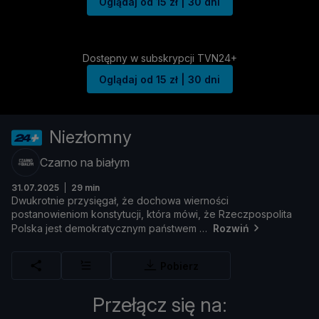
Oglądaj od 15 zł | 30 dni
Dostępny w subskrypcji TVN24+
Oglądaj od 15 zł | 30 dni
Niezłomny
Czarno na białym
31.07.2025
29 min
Dwukrotnie
przysię
gał, ż
e
dochowa
wiernoś
ci
postanowieniom
konstytucji,
któ
ra
mó
wi, ż
e
Rzeczpospolita
Polska
jest
demokratycznym
pań
stwem
Rozwiń
Pobierz
Przełącz się na: