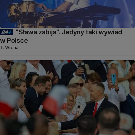
"Sława zabija". Jedyny taki wywiad
w Polsce
T. Wrona