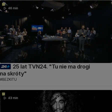
46 min
25 lat TVN24. "Tu nie ma drogi
na skróty"
#BEZKITU
43 min