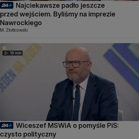
Najciekawsze padło jeszcze
przed wejściem. Byliśmy na imprezie
Nawrockiego
M. Złotkowski
19 min
Wiceszef MSWiA o pomyśle PiS:
czysto polityczny