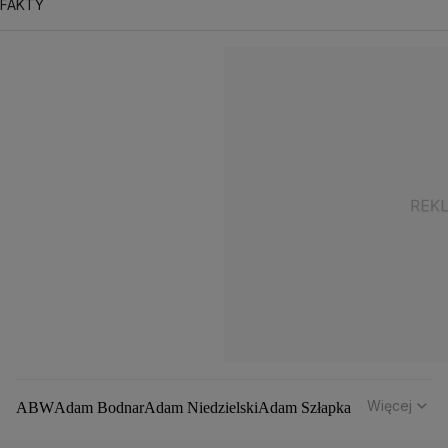
FAKTY
Więcej
ABW
Adam Bodnar
Adam Niedzielski
Adam Szłapka
Administracja Donalda Trumpa