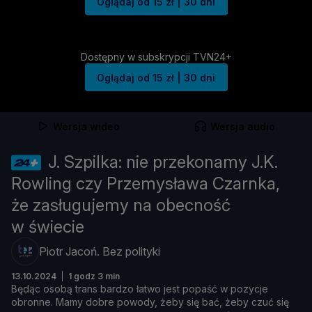
Oglądaj od 15 zł | 30 dni
Dostępny w subskrypcji TVN24+
Oglądaj od 15 zł | 30 dni
Wersja wideo
Wersja audio
J. Szpilka: nie przekonamy J.K.
Rowling czy Przemysława Czarnka,
że zasługujemy na obecność
w świecie
Piotr Jacoń. Bez polityki
13.10.2024
1 godz 3 min
Bę
dą
c
osobą
trans
bardzo ł
atwo
jest
popaść
w
pozycje
obronne.
Mamy
dobre
powody, ż
eby
się
bać, ż
eby
czuć
się