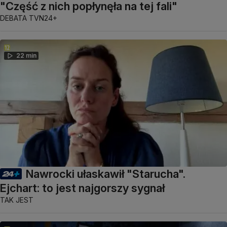
"Część z nich popłynęła na tej fali"
DEBATA TVN24+
22 min
Nawrocki ułaskawił "Starucha".
Ejchart: to jest najgorszy sygnał
TAK JEST