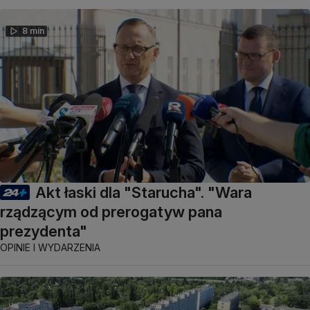
8 min
Akt łaski dla "Starucha". "Wara
rządzącym od prerogatyw pana
prezydenta"
OPINIE I WYDARZENIA