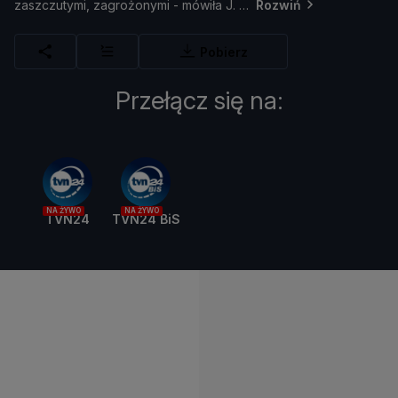
zaszczutymi,
zagroż
onymi -
mó
wił
a
J.
Rozwiń
Pobierz
Przełącz się na:
NA ŻYWO
NA ŻYWO
TVN24
TVN24 BiS