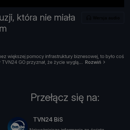
zji, która nie miała
Wersja audio
ym
bez
wię
kszej
pomocy
infrastruktury
biznesowej,
to
był
o
coś
w
TVN24
GO
przyznał, ż
e ż
ycie
wyglą
Rozwiń
Przełącz się na:
TVN24 BiS