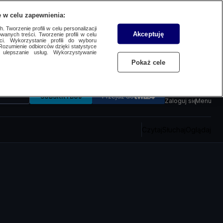
 w celu zapewnienia:
 Tworzenie profili w celu personalizacji
Akceptuję
wanych treści. Tworzenie profili w celu
ci. Wykorzystanie profili do wyboru
Rozumienie odbiorców dzięki statystyce
ulepszanie usług. Wykorzystywanie
Pokaż cele
SUBSKRYBUJ
Przejdź do
Zaloguj się
Menu
Czytaj
Słuchaj
Oglądaj