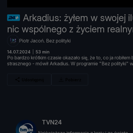
Arkadius: żyłem w swojej ilu
nic wspólnego z życiem realn
Piotr Jacoń. Bez polityki
14.07.2024
53 min
Po
bardzo
kró
tkim
czasie
okazał
o
się, ż
e
to,
co
ja
robił
em
strasznego -
mó
wił
Arkadius.
W
programie "
Bez
polityki"
Udostępnij
Pobierz
TVN24