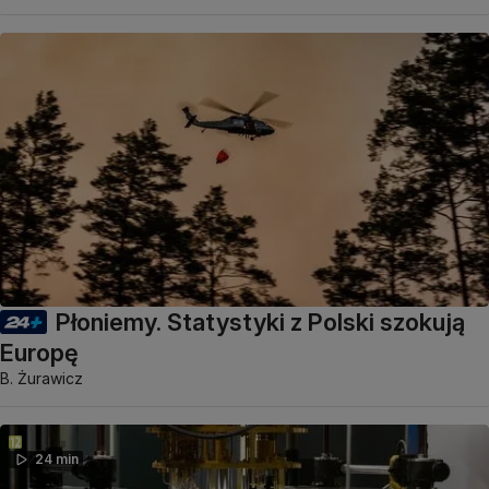
Płoniemy. Statystyki z Polski szokują
Europę
B. Żurawicz
24 min