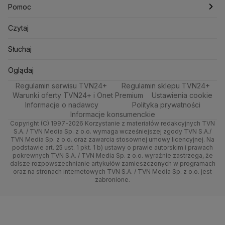
Mark Zuckerberg
Mateusz Morawiecki
Zdrowie
Trójmiasto
Rynki
Pogoda na weekend
Kolarstwo
Polska
Najnowsze
Pomoc
Michał Kamiński
Technologia
Wrocław
Dla firm
Najnowsze
Skoki Narciarskie
Świat
Ministerstwo Aktywów Państwowych
Gorące Tematy
Centrum pomocy
Czytaj
Ministerstwo Edukacji i Nauki
Kultura i styl
Kielce
Handel
Polska
Sporty zimowe
Polityka
Wyślij zgłoszenie
Test zgodności
Słuchaj
Ministerstwo Infrastruktury
Ministerstwo Kultury
Ministerstwo Obrony Narodowej
Ciekawostki
Kujawsko-pomorskie
Ze świata
Prognoza
Lekkoatletyka
Zdrowie
Oglądaj na TV
Oglądaj
Ministerstwo Rolnictwa
Regulamin serwisu TVN24+
Quizy
Regulamin sklepu TVN24+
Lublin
Tech
Ministerstwo Rozwoju i Technologii
Świat
Siatkówka
Tech
Zrealizuj voucher
Warunki oferty TVN24+ i Onet Premium
Ustawienia cookie
Ministerstwo Sportu i Turystyki
Informacje o nadawcy
Polityka prywatności
Lubuskie
Moto
Nauka
F1
Nauka
Ministerstwo Cyfryzacji
Informacje konsumenckie
Ministerstwo Edukacji Narodowej
Copyright (C) 1997-2026 Korzystanie z materiałów redakcyjnych TVN
Olsztyn
Dla seniora
Ciekawostki
Rozrywka
S.A. / TVN Media Sp. z o.o. wymaga wcześniejszej zgody TVN S.A./
Ministerstwo Finansów
TVN Media Sp. z o.o. oraz zawarcia stosownej umowy licencyjnej. Na
Ministerstwo Klimatu i Środowiska
podstawie art. 25 ust. 1 pkt. 1 b) ustawy o prawie autorskim i prawach
Opole
Turystyka
Podróże
pokrewnych TVN S.A. / TVN Media Sp. z o.o. wyraźnie zastrzega, że
Ministerstwo Nauki i Szkolnictwa Wyższego
dalsze rozpowszechnianie artykułów zamieszczonych w programach
Rzeszów
Smog
Ministerstwo Sprawiedliwości
oraz na stronach internetowych TVN S.A. / TVN Media Sp. z o.o. jest
zabronione.
Ministerstwo Rodziny, Pracy i Polityki Społecznej
Szczecin
Ministerstwo Spraw Zagranicznych
Moskwa
Naczelny Sąd Administracyjny
Białystok
Najwyższa Izba Kontroli