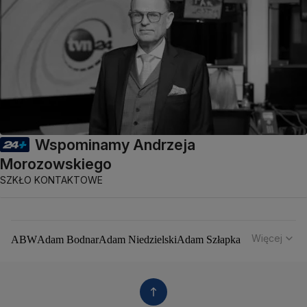
Wspominamy Andrzeja
Morozowskiego
SZKŁO KONTAKTOWE
Więcej
ABW
Adam Bodnar
Adam Niedzielski
Adam Szłapka
Administracja Donalda Trumpa
Agencja Bezpieczeństwa Wewnętrznego
Agrounia
Alaksandr Łukaszenka
Aleksander Kwaśniewski
Aleksandra Dulkiewicz
Alert RCB