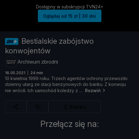
Dostępny w subskrypcji TVN24+
Oglądaj od 15 zł | 30 dni
Bestialskie zabójstwo
konwojentów
Archiwum zbrodni
16.05.2021
24 min
10
kwietnia
1999
roku.
Trzech
agentó
w
ochrony
przewoził
o
dzienny
utarg
ze
stacji
benzynowych
do
banku.
Z
konwoju
nie
wró
cili.
Ich
samochó
d
koledzy
z
Rozwiń
Pobierz
Przełącz się na: