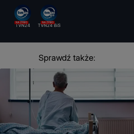
NA ŻYWO
NA ŻYWO
TVN24
TVN24 BiS
Sprawdź także: