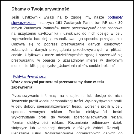
Dbamy o Twoją prywatność
SUBSKRYBUJ
Jeśli użytkownik wyrazi na to zgodę, my, nasze
podmioty
stowarzyszone
i naszych
161
Zaufanych Partnerów IAB oraz
30
innych Zaufanych Partnerów może przechowywać dane osobowe
na urządzeniu użytkownika i uzyskiwać do nich dostęp w celu
zapewnienia bardziej spersonalizowanego sposobu przeglądania.
Odbywa się to poprzez przetwarzanie danych osobowych
zebranych z danych przeglądania przechowywanych w plikach
cookie. Użytkownik może udzielić/wycofać zgodę i sprzeciwić się
przetwarzaniu w oparciu o uzasadniony interes w dowolnym
momencie, klikając przycisk „Ustawienia plików cookie i reklam”.
Polityka Prywatności
Wraz z naszymi partnerami przetwarzamy dane w celu
zapewnienia:
Przechowywanie informacji na urządzeniu lub dostęp do nich.
Tworzenie profili w celu personalizacji treści. Wykorzystywanie profili
w celu doboru spersonalizowanych treści. Tworzenie profili w celu
spersonalizowanych reklam. Pomiar efektywności treści.
Wykorzystanie profili do wyboru spersonalizowanych reklam.
Pomiar efektywności reklam. Rozumienie odbiorców dzięki
statystyce lub kombinacji danych z różnych źródeł. Rozwój i
ulepszanie usług. Wykorzystywanie ograniczonych danych do