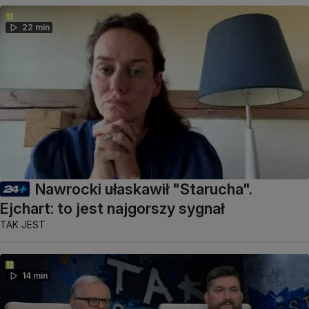
22 min
Nawrocki ułaskawił "Starucha".
Ejchart: to jest najgorszy sygnał
TAK JEST
14 min