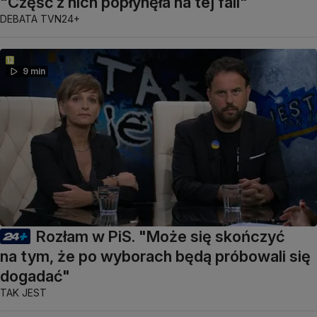
"Część z nich popłynęła na tej fali"
DEBATA TVN24+
9 min
Rozłam w PiS. "Może się skończyć
na tym, że po wyborach będą próbowali się
dogadać"
TAK JEST