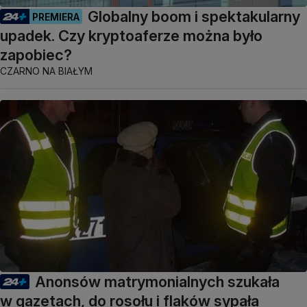
Globalny boom i spektakularny
PREMIERA
upadek. Czy kryptoaferze można było
zapobiec?
CZARNO NA BIAŁYM
Anonsów matrymonialnych szukała
w gazetach, do rosołu i flaków sypała