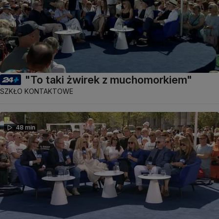
"To taki żwirek z muchomorkiem"
SZKŁO KONTAKTOWE
48 min