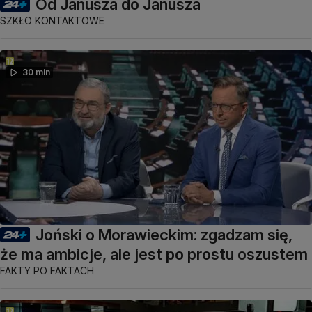
Od Janusza do Janusza
SZKŁO KONTAKTOWE
30 min
Joński o Morawieckim: zgadzam się,
że ma ambicje, ale jest po prostu oszustem
FAKTY PO FAKTACH