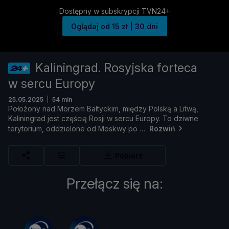
Dostępny w subskrypcji TVN24+
Oglądaj od 15 zł | 30 dni
Kaliningrad. Rosyjska forteca
w sercu Europy
25.05.2025
54 min
Poł
oż
ony
nad
Morzem
Bał
tyckim,
mię
dzy
Polską
a
Litwą,
Kaliningrad
jest
częś
cią
Rosji
w
sercu
Europy.
To
dziwne
terytorium,
oddzielone
od
Moskwy
po
Rozwiń
Pobierz
Przełącz się na: