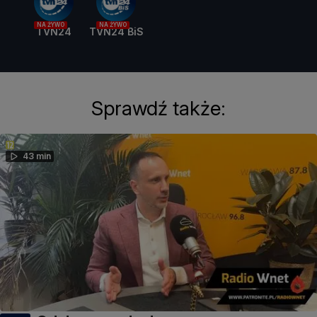
NA ŻYWO
NA ŻYWO
TVN24
TVN24 BiS
Sprawdź także:
43 min