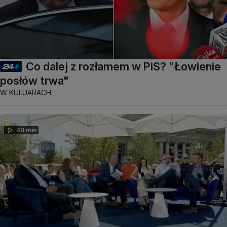
Co dalej z rozłamem w PiS? "Łowienie
posłów trwa"
W KULUARACH
40 min