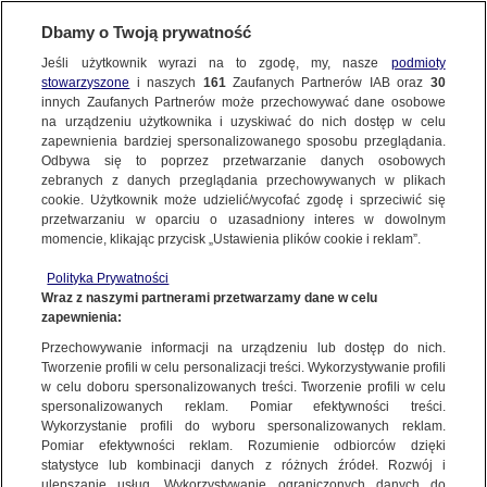
Dbamy o Twoją prywatność
SUBSKRYBUJ
Jeśli użytkownik wyrazi na to zgodę, my, nasze
podmioty
stowarzyszone
i naszych
161
Zaufanych Partnerów IAB oraz
30
innych Zaufanych Partnerów może przechowywać dane osobowe
na urządzeniu użytkownika i uzyskiwać do nich dostęp w celu
zapewnienia bardziej spersonalizowanego sposobu przeglądania.
Odbywa się to poprzez przetwarzanie danych osobowych
zebranych z danych przeglądania przechowywanych w plikach
cookie. Użytkownik może udzielić/wycofać zgodę i sprzeciwić się
przetwarzaniu w oparciu o uzasadniony interes w dowolnym
momencie, klikając przycisk „Ustawienia plików cookie i reklam”.
Polityka Prywatności
Wraz z naszymi partnerami przetwarzamy dane w celu
zapewnienia:
Przechowywanie informacji na urządzeniu lub dostęp do nich.
Tworzenie profili w celu personalizacji treści. Wykorzystywanie profili
w celu doboru spersonalizowanych treści. Tworzenie profili w celu
spersonalizowanych reklam. Pomiar efektywności treści.
Wykorzystanie profili do wyboru spersonalizowanych reklam.
Pomiar efektywności reklam. Rozumienie odbiorców dzięki
statystyce lub kombinacji danych z różnych źródeł. Rozwój i
ulepszanie usług. Wykorzystywanie ograniczonych danych do