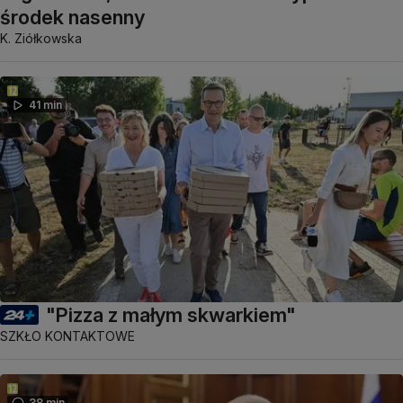
środek nasenny
K. Ziółkowska
41 min
"Pizza z małym skwarkiem"
SZKŁO KONTAKTOWE
38 min