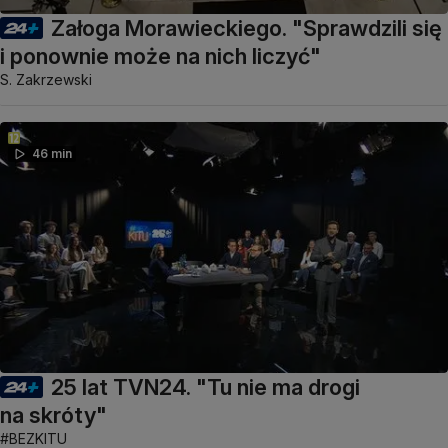
Załoga Morawieckiego. "Sprawdzili się
i ponownie może na nich liczyć"
S. Zakrzewski
46 min
25 lat TVN24. "Tu nie ma drogi
na skróty"
#BEZKITU