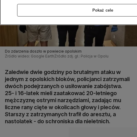
Pokaż cele
Do zdarzenia doszło w powiecie opolskim
Źródło wideo: Google Earth
Źródło zdj. gł.: Policja w Opolu
Zaledwie dwie godziny po brutalnym ataku w
jednym z opolskich bloków, policjanci zatrzymali
dwóch podejrzanych o usiłowanie zabójstwa.
25- i 16-latek mieli zaatakować 20-letniego
mężczyznę ostrymi narzędziami, zadając mu
liczne rany cięte w okolicach głowy i pleców.
Starszy z zatrzymanych trafił do aresztu, a
nastolatek - do schroniska dla nieletnich.