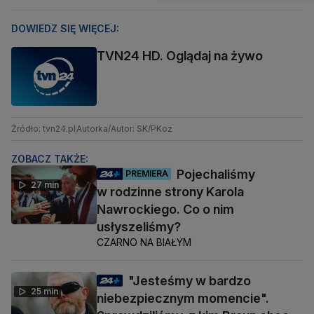
DOWIEDZ SIĘ WIĘCEJ:
TVN24 HD. Oglądaj na żywo
Źródło: tvn24.pl
Autorka/Autor: SK/PKoz
ZOBACZ TAKŻE:
Pojechaliśmy
PREMIERA
27 min
w rodzinne strony Karola
Nawrockiego. Co o nim
usłyszeliśmy?
CZARNO NA BIAŁYM
"Jesteśmy w bardzo
25 min
niebezpiecznym momencie".