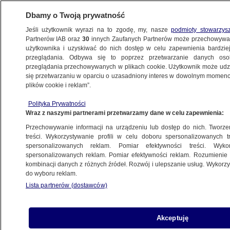
Dbamy o Twoją prywatność
Jeśli użytkownik wyrazi na to zgodę, my, nasze
podmioty stowarzys
Partnerów IAB oraz
30
innych Zaufanych Partnerów może przechowywa
użytkownika i uzyskiwać do nich dostęp w celu zapewnienia bardzi
przeglądania. Odbywa się to poprzez przetwarzanie danych os
przeglądania przechowywanych w plikach cookie. Użytkownik może udzie
OPOLE
się przetwarzaniu w oparciu o uzasadniony interes w dowolnym momencie
plików cookie i reklam”.
Brutalna napaść w bloku. Policja
Polityka Prywatności
zatrzymała 25- i 16-latka
Wraz z naszymi partnerami przetwarzamy dane w celu zapewnienia:
Przechowywanie informacji na urządzeniu lub dostęp do nich. Tworzeni
23.09.2025, 11:59
treści. Wykorzystywanie profili w celu doboru spersonalizowanych tr
spersonalizowanych reklam. Pomiar efektywności treści. Wyko
Posłuchaj artykułu
spersonalizowanych reklam. Pomiar efektywności reklam. Rozumienie o
Czyta lektor AI
kombinacji danych z różnych źródeł. Rozwój i ulepszanie usług. Wykor
do wyboru reklam.
Lista partnerów (dostawców)
Akceptuję