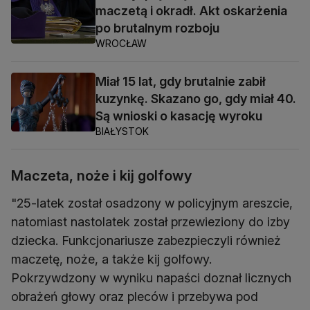
maczetą i okradł. Akt oskarżenia
po brutalnym rozboju
WROCŁAW
Miał 15 lat, gdy brutalnie zabił
kuzynkę. Skazano go, gdy miał 40.
Są wnioski o kasację wyroku
BIAŁYSTOK
Maczeta, noże i kij golfowy
"25-latek został osadzony w policyjnym areszcie,
natomiast nastolatek został przewieziony do izby
dziecka. Funkcjonariusze zabezpieczyli również
maczetę, noże, a także kij golfowy.
Pokrzywdzony w wyniku napaści doznał licznych
obrażeń głowy oraz pleców i przebywa pod