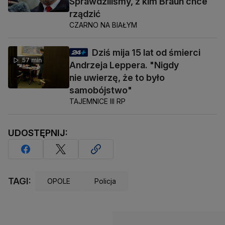
Sprawdziliśmy, z kim Braun chce
rządzić
CZARNO NA BIAŁYM
Dziś mija 15 lat od śmierci
57 min
Andrzeja Leppera. "Nigdy
nie uwierzę, że to było
samobójstwo"
TAJEMNICE III RP
UDOSTĘPNIJ:
TAGI:
OPOLE
Policja