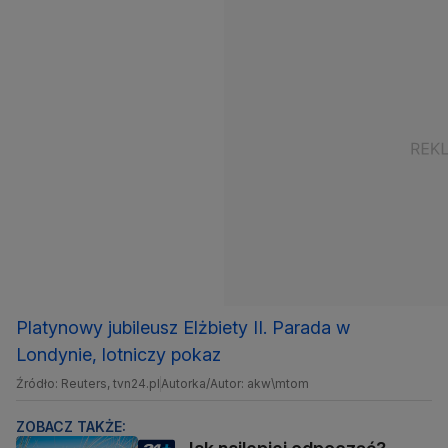
Platynowy jubileusz Elżbiety II. Parada w
Londynie, lotniczy pokaz
Źródło: Reuters, tvn24.pl
Autorka/Autor: akw\mtom
ZOBACZ TAKŻE: