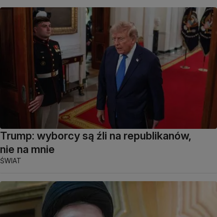
Trump: wyborcy są źli na republikanów,
nie na mnie
ŚWIAT