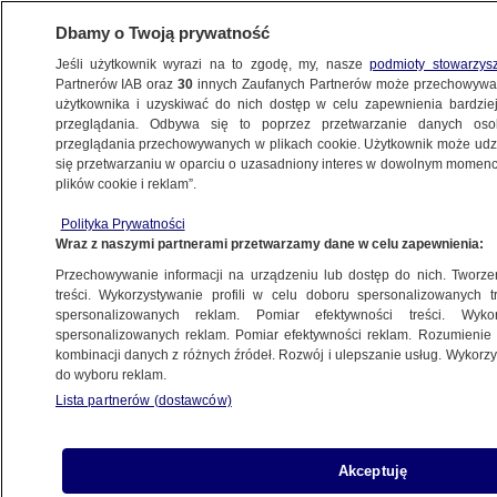
Dbamy o Twoją prywatność
Jeśli użytkownik wyrazi na to zgodę, my, nasze
podmioty stowarzys
Partnerów IAB oraz
30
innych Zaufanych Partnerów może przechowywa
użytkownika i uzyskiwać do nich dostęp w celu zapewnienia bardzi
przeglądania. Odbywa się to poprzez przetwarzanie danych os
przeglądania przechowywanych w plikach cookie. Użytkownik może udzie
NAJNOWSZE
się przetwarzaniu w oparciu o uzasadniony interes w dowolnym momencie
plików cookie i reklam”.
Kim przesłał wiadomość królowej Elżbiecie
Polityka Prywatności
Wraz z naszymi partnerami przetwarzamy dane w celu zapewnienia:
3.06.2022, 14:07
Przechowywanie informacji na urządzeniu lub dostęp do nich. Tworzeni
treści. Wykorzystywanie profili w celu doboru spersonalizowanych tr
Udostępnij
spersonalizowanych reklam. Pomiar efektywności treści. Wyko
spersonalizowanych reklam. Pomiar efektywności reklam. Rozumienie o
kombinacji danych z różnych źródeł. Rozwój i ulepszanie usług. Wykor
Przywódca północnokoreańskiego reżimu Kim
do wyboru reklam.
Dzong Un przesłał depeszę z gratulacjami do
Lista partnerów (dostawców)
królowej Elżbiety II z okazji Platynowego
Jubileuszu, obchodzonego w związku z jej 70-
leciem na tronie.
Akceptuję