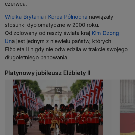
czerwca.
Wielka Brytania
i
Korea Północna
nawiązały
stosunki dyplomatyczne w 2000 roku.
Odizolowany od reszty świata kraj
Kim Dzong
Un
a jest jednym z niewielu państw, których
Elżbieta II nigdy nie odwiedziła w trakcie swojego
długoletniego panowania.
Platynowy jubileusz Elżbiety II