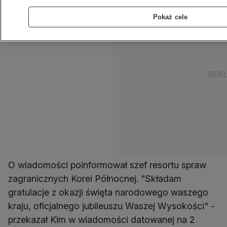
Pokaż cele
O wiadomości poinformował szef resortu spraw
zagranicznych Korei Północnej. "Składam
gratulacje z okazji święta narodowego waszego
kraju, oficjalnego jubileuszu Waszej Wysokości" -
przekazał Kim w wiadomości datowanej na 2