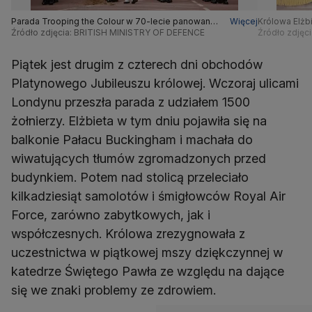
Parada Trooping the Colour w 70-lecie panowania
Więcej
Królowa Elżbi
królowej Elżbiety II
Źródło zdjęcia: BRITISH MINISTRY OF DEFENCE
Colour w 70-
Źródło zdjęc
Piątek jest drugim z czterech dni obchodów
Platynowego Jubileuszu królowej. Wczoraj ulicami
Londynu przeszła parada z udziałem 1500
żołnierzy. Elżbieta w tym dniu pojawiła się na
balkonie Pałacu Buckingham i machała do
wiwatujących tłumów zgromadzonych przed
budynkiem. Potem nad stolicą przeleciało
kilkadziesiąt samolotów i śmigłowców Royal Air
Force, zarówno zabytkowych, jak i
współczesnych. Królowa zrezygnowała z
uczestnictwa w piątkowej mszy dziękczynnej w
katedrze Świętego Pawła ze względu na dające
się we znaki problemy ze zdrowiem.