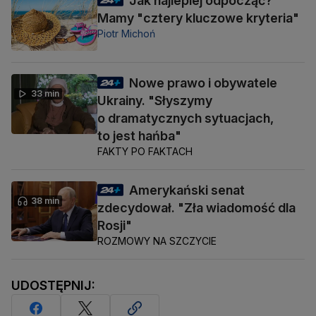
Jak najlepiej odpocząć?
Mamy "cztery kluczowe kryteria"
Piotr Michoń
Nowe prawo i obywatele
33 min
Ukrainy. "Słyszymy
o dramatycznych sytuacjach,
to jest hańba"
FAKTY PO FAKTACH
Amerykański senat
38 min
zdecydował. "Zła wiadomość dla
Rosji"
ROZMOWY NA SZCZYCIE
UDOSTĘPNIJ: