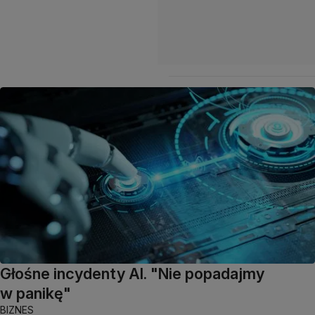
Głośne incydenty AI. "Nie popadajmy
w panikę"
BIZNES