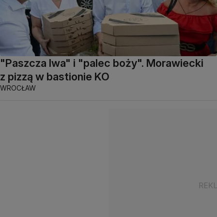
"Paszcza lwa" i "palec boży". Morawiecki
z pizzą w bastionie KO
WROCŁAW