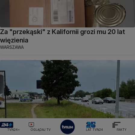
Za "przekąski" z Kalifornii grozi mu 20 lat
więzienia
WARSZAWA
TVN24+
OGLĄDAJ TV
LAT TVN24
FAKTY