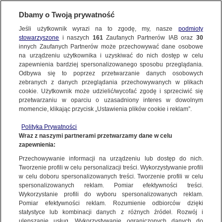
Dbamy o Twoją prywatność
SUBSKRYBUJ
Jeśli użytkownik wyrazi na to zgodę, my, nasze
podmioty
stowarzyszone
i naszych
161
Zaufanych Partnerów IAB oraz
30
LUBLIN
innych Zaufanych Partnerów może przechowywać dane osobowe
na urządzeniu użytkownika i uzyskiwać do nich dostęp w celu
Spłonął dom. Zginęły dwie osoby
zapewnienia bardziej spersonalizowanego sposobu przeglądania.
Odbywa się to poprzez przetwarzanie danych osobowych
zebranych z danych przeglądania przechowywanych w plikach
Oprac.
Svitlana Kucherenko
cookie. Użytkownik może udzielić/wycofać zgodę i sprzeciwić się
22.05.2026, 09:51
przetwarzaniu w oparciu o uzasadniony interes w dowolnym
momencie, klikając przycisk „Ustawienia plików cookie i reklam”.
Posłuchaj artykułu
Polityka Prywatności
Czyta lektor AI
Wraz z naszymi partnerami przetwarzamy dane w celu
zapewnienia:
Przechowywanie informacji na urządzeniu lub dostęp do nich.
Tworzenie profili w celu personalizacji treści. Wykorzystywanie profili
w celu doboru spersonalizowanych treści. Tworzenie profili w celu
spersonalizowanych reklam. Pomiar efektywności treści.
Wykorzystanie profili do wyboru spersonalizowanych reklam.
Pomiar efektywności reklam. Rozumienie odbiorców dzięki
statystyce lub kombinacji danych z różnych źródeł. Rozwój i
ulepszanie usług. Wykorzystywanie ograniczonych danych do