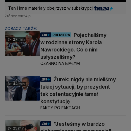
Ten i inne materiały obejrzysz w subskrypcji
Źródło: tvn24.pl
ZOBACZ TAKŻE:
Pojechaliśmy
PREMIERA
27 min
w rodzinne strony Karola
Nawrockiego. Co o nim
usłyszeliśmy?
CZARNO NA BIAŁYM
Żurek: nigdy nie mieliśmy
44 min
takiej sytuacji, by prezydent
tak ostentacyjnie łamał
konstytucję
FAKTY PO FAKTACH
"Jesteśmy w bardzo
25 min