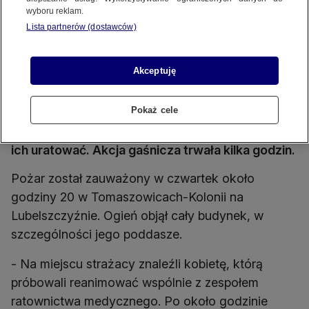
wyboru reklam.
Lista partnerów (dostawców)
Akceptuję
Tragiczny pożar domu na Lubelszczyźnie
Źródło wideo: KM PSP w Lublinie
Źródło zdj. gł.: KM PSP w Lublinie
Pokaż cele
W płonącym budynku w Tomaszowicach-Kolonii
znaleziono kobietę i mężczyznę. Nie udało się
ich uratować. Akcja gaśnicza trwała kilka godzin.
Pożar został zauważony w czwartek około
godziny 20 w Tomaszowicach-Kolonii na
Lubelszczyźnie. Ogień objął cały budynek, w
szczególności jego poddasze.
- Na miejscu strażacy znaleźli kobietę, którą
próbowali reanimować wspólnie z zespołem
ratownictwa medycznego. Po około godzinie