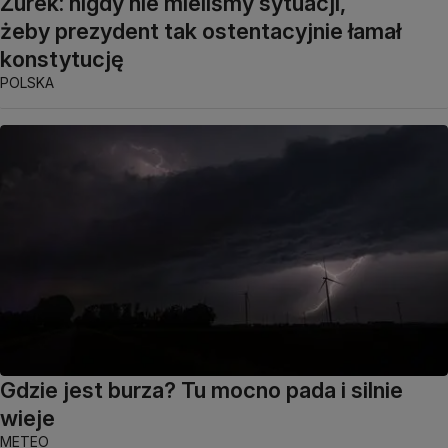
Żurek: nigdy nie mieliśmy sytuacji,
żeby prezydent tak ostentacyjnie łamał
konstytucję
POLSKA
Gdzie jest burza? Tu mocno pada i silnie
wieje
METEO