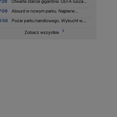
7:26
Otwarte starcie gigantów. UEFA rusza
przeciwko Infantino
7:09
Absurd w nowym parku. Najpierw
zablokowali huśtawki, potem je zdemontowali
6:59
Pożar parku handlowego. Wybuchł w
drogerii
Zobacz wszystkie