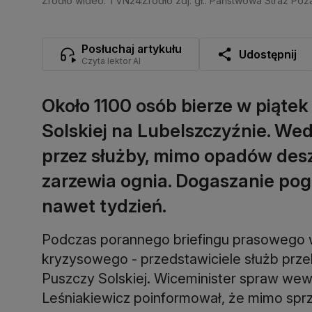
Źródło wideo: TVN24
Źródło zdj. gł.: Państwowa Straż Poż
Posłuchaj artykułu
Udostępnij
Czyta lektor AI
Około 1100 osób bierze w piątek
Solskiej na Lubelszczyźnie. We
przez służby, mimo opadów desz
zarzewia ognia. Dogaszanie pog
nawet tydzień.
Podczas porannego briefingu prasowego w
kryzysowego - przedstawiciele służb prze
Puszczy Solskiej. Wiceminister spraw wewn
Leśniakiewicz poinformował, że mimo spr