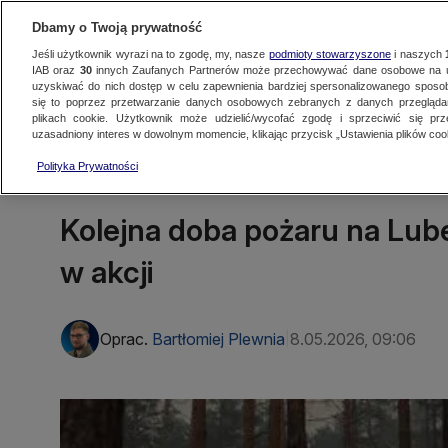
Dbamy o Twoją prywatność
Jeśli użytkownik wyrazi na to zgodę, my, nasze
podmioty stowarzyszone
i naszych
IAB oraz
30
innych Zaufanych Partnerów może przechowywać dane osobowe na ur
uzyskiwać do nich dostęp w celu zapewnienia bardziej spersonalizowanego sposo
się to poprzez przetwarzanie danych osobowych zebranych z danych przegląd
Oglądaj TVN24
Najnowsze
Fakty
Świat
Polska
Regionalne
plikach cookie. Użytkownik może udzielić/wycofać zgodę i sprzeciwić się pr
uzasadniony interes w dowolnym momencie, klikając przycisk „Ustawienia plików cook
Polityka Prywatności
LUBLIN
Kolejna doba pożaru na Lube
w akcji
Oprac.
Bartłomiej Plewnia
8.05.2026, 09:06
|