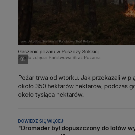
Gaszenie pożaru w Puszczy Solskiej
Źródło zdjęcia: Państwowa Straż Pożarna
Pożar trwa od wtorku. Jak przekazali w pi
około 350 hektarów hektarów, podczas gdy
około tysiąca hektarów.
DOWIEDZ SIĘ WIĘCEJ:
"Dromader był dopuszczony do lotów 