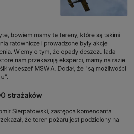
yte, bowiem mamy te tereny, które są takimi
ania ratownicze i prowadzone były akcje
enia. Wiemy o tym, że opady deszczu lada
 które nam przekazują eksperci, mamy na razie
ślił wiceszef MSWiA. Dodał, że "są możliwości
u".
00 strażaków
omir Sierpatowski, zastępca komendanta
ekazał, że teren pożaru jest podzielony na