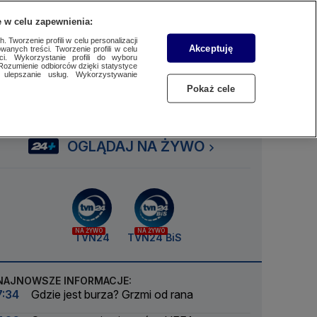
 w celu zapewnienia:
SUBSKRYBUJ
Przejdź do
Szukaj
Zaloguj się
Menu
 Tworzenie profili w celu personalizacji
Akceptuję
wanych treści. Tworzenie profili w celu
ci. Wykorzystanie profili do wyboru
Rozumienie odbiorców dzięki statystyce
ulepszanie usług. Wykorzystywanie
Czytaj
Słuchaj
Oglądaj
Pokaż cele
OGLĄDAJ NA ŻYWO
NA ŻYWO
NA ŻYWO
TVN24
TVN24 BiS
NAJNOWSZE INFORMACJE:
7:34
Gdzie jest burza? Grzmi od rana