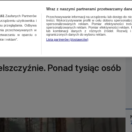
Wraz z naszymi partnerami przetwarzamy dane
161
Zaufanych Partnerów
Przechowywanie informacji na urządzeniu lub dostęp do nich.
treści. Wykorzystywanie profili w celu doboru spersonalizo
ządzeniu użytkownika i
spersonalizowanych reklam. Pomiar efektywności treś
bu przeglądania. Odbywa
spersonalizowanych reklam. Pomiar efektywności reklam. 
ania przechowywanych w
lub kombinacji danych z różnych źródeł. Rozwój i 
Więcej
ograniczonych danych do wyboru reklam.
zetwarzaniu w oparciu o
ie i reklam”.
Lista partnerów (dostawców)
lszczyźnie. Ponad tysiąc osób