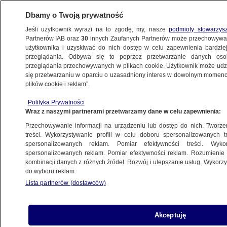
Dbamy o Twoją prywatność
Jeśli użytkownik wyrazi na to zgodę, my, nasze
podmioty stowarzys
Partnerów IAB oraz
30
innych Zaufanych Partnerów może przechowywa
użytkownika i uzyskiwać do nich dostęp w celu zapewnienia bardzi
przeglądania. Odbywa się to poprzez przetwarzanie danych os
przeglądania przechowywanych w plikach cookie. Użytkownik może udzie
LUBLIN
się przetwarzaniu w oparciu o uzasadniony interes w dowolnym momencie
plików cookie i reklam”.
"Zdjęcia i koordynaty infrastruktury
Polityka Prywatności
krytycznej" w telefonie 24-latka
Wraz z naszymi partnerami przetwarzamy dane w celu zapewnienia:
Przechowywanie informacji na urządzeniu lub dostęp do nich. Tworzeni
22.10.2025, 09:36
treści. Wykorzystywanie profili w celu doboru spersonalizowanych tr
spersonalizowanych reklam. Pomiar efektywności treści. Wyko
Posłuchaj artykułu
spersonalizowanych reklam. Pomiar efektywności reklam. Rozumienie o
Czyta lektor AI
kombinacji danych z różnych źródeł. Rozwój i ulepszanie usług. Wykor
do wyboru reklam.
Lista partnerów (dostawców)
Akceptuję