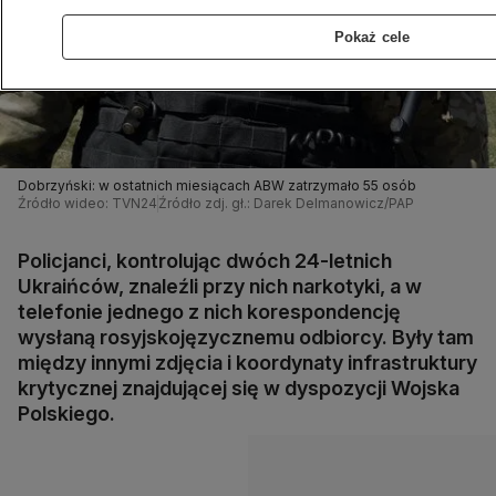
Pokaż cele
Dobrzyński: w ostatnich miesiącach ABW zatrzymało 55 osób
Źródło wideo: TVN24
Źródło zdj. gł.: Darek Delmanowicz/PAP
Policjanci, kontrolując dwóch 24-letnich
Ukraińców, znaleźli przy nich narkotyki, a w
telefonie jednego z nich korespondencję
wysłaną rosyjskojęzycznemu odbiorcy. Były tam
między innymi zdjęcia i koordynaty infrastruktury
krytycznej znajdującej się w dyspozycji Wojska
Polskiego.