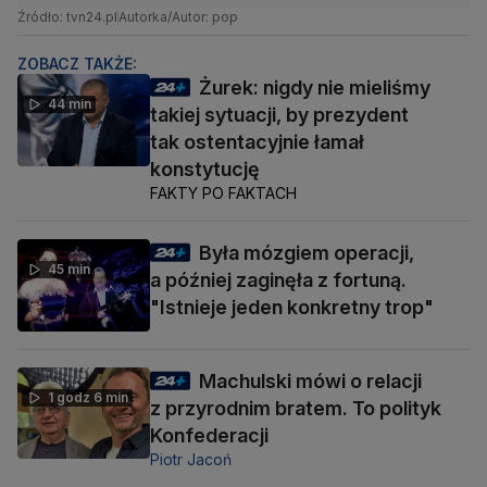
Źródło: tvn24.pl
Autorka/Autor: pop
ZOBACZ TAKŻE:
Żurek: nigdy nie mieliśmy
44 min
takiej sytuacji, by prezydent
tak ostentacyjnie łamał
konstytucję
FAKTY PO FAKTACH
Była mózgiem operacji,
45 min
a później zaginęła z fortuną.
"Istnieje jeden konkretny trop"
Machulski mówi o relacji
1 godz 6 min
z przyrodnim bratem. To polityk
Konfederacji
Piotr Jacoń