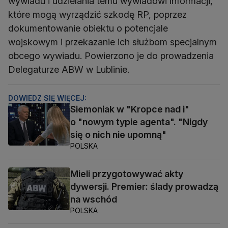
wywiadu i udzielania temu wywiadowi informacji,
które mogą wyrządzić szkodę RP, poprzez
dokumentowanie obiektu o potencjale
wojskowym i przekazanie ich służbom specjalnym
obcego wywiadu. Powierzono je do prowadzenia
Delegaturze ABW w Lublinie.
DOWIEDZ SIĘ WIĘCEJ:
Siemoniak w "Kropce nad i"
o "nowym typie agenta". "Nigdy
się o nich nie upomną"
POLSKA
Mieli przygotowywać akty
dywersji. Premier: ślady prowadzą
na wschód
POLSKA