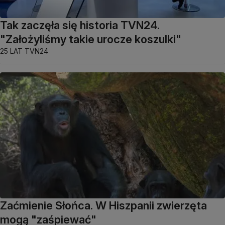
Tak zaczęła się historia TVN24.
"Założyliśmy takie urocze koszulki"
25 LAT TVN24
Zaćmienie Słońca. W Hiszpanii zwierzęta
mogą "zaśpiewać"