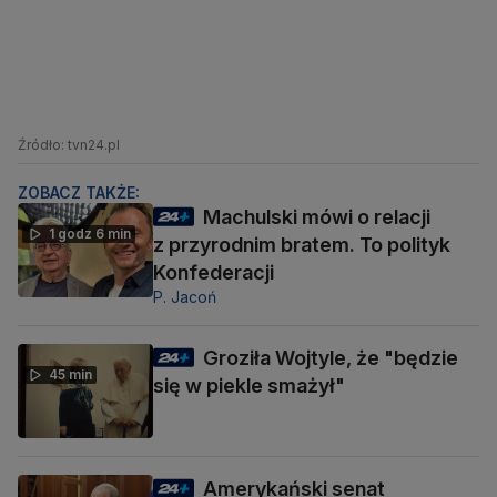
Źródło: tvn24.pl
ZOBACZ TAKŻE:
Machulski mówi o relacji
1 godz 6 min
z przyrodnim bratem. To polityk
Konfederacji
P. Jacoń
Groziła Wojtyle, że "będzie
45 min
się w piekle smażył"
Amerykański senat