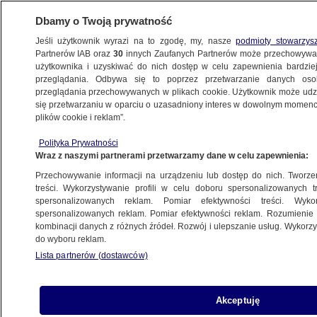
Dbamy o Twoją prywatność
Jeśli użytkownik wyrazi na to zgodę, my, nasze
podmioty stowarzys
Partnerów IAB oraz
30
innych Zaufanych Partnerów może przechowywa
użytkownika i uzyskiwać do nich dostęp w celu zapewnienia bardzi
przeglądania. Odbywa się to poprzez przetwarzanie danych os
przeglądania przechowywanych w plikach cookie. Użytkownik może udzie
ŁÓDŹ
się przetwarzaniu w oparciu o uzasadniony interes w dowolnym momencie
plików cookie i reklam”.
Oszustwa w klubie go-go. Zatrzymano
Polityka Prywatności
osiem osób
Wraz z naszymi partnerami przetwarzamy dane w celu zapewnienia:
Przechowywanie informacji na urządzeniu lub dostęp do nich. Tworzeni
Piotr Krysztofiak
treści. Wykorzystywanie profili w celu doboru spersonalizowanych tr
spersonalizowanych reklam. Pomiar efektywności treści. Wyko
2.07.2026, 12:14
spersonalizowanych reklam. Pomiar efektywności reklam. Rozumienie o
kombinacji danych z różnych źródeł. Rozwój i ulepszanie usług. Wykor
do wyboru reklam.
Posłuchaj artykułu
Czyta lektor AI
Lista partnerów (dostawców)
Akceptuję