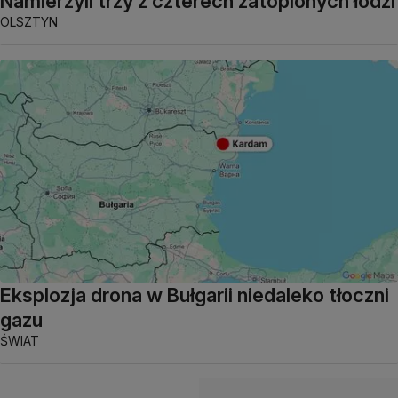
Namierzyli trzy z czterech zatopionych łodzi
OLSZTYN
Eksplozja drona w Bułgarii niedaleko tłoczni
gazu
ŚWIAT