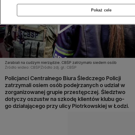
Pokaż cele
Zarabiali na cudzym nierządzie. CBŚP zatrzymało siedem osób
Źródło wideo: CBŚP
Źródło zdj. gł.: CBŚP
Policjanci Centralnego Biura Śledczego Policji
zatrzymali osiem osób podejrzanych o udział w
zorganizowanej grupie przestępczej. Śledztwo
dotyczy oszustw na szkodę klientów klubu go-
go działającego przy ulicy Piotrkowskiej w Łodzi.