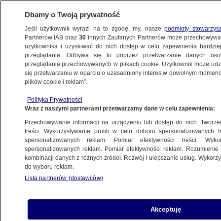
Dbamy o Twoją prywatność
Jeśli użytkownik wyrazi na to zgodę, my, nasze
podmioty stowarzys
Partnerów IAB oraz
30
innych Zaufanych Partnerów może przechowywa
użytkownika i uzyskiwać do nich dostęp w celu zapewnienia bardzi
przeglądania. Odbywa się to poprzez przetwarzanie danych os
przeglądania przechowywanych w plikach cookie. Użytkownik może udzie
ŁÓDŹ
się przetwarzaniu w oparciu o uzasadniony interes w dowolnym momencie
plików cookie i reklam”.
Jechał autostradą w ulewę. Przed maską
Polityka Prywatności
nagle zobaczył pachołki
Wraz z naszymi partnerami przetwarzamy dane w celu zapewnienia:
Przechowywanie informacji na urządzeniu lub dostęp do nich. Tworzeni
7.08.2025, 13:51
treści. Wykorzystywanie profili w celu doboru spersonalizowanych tr
spersonalizowanych reklam. Pomiar efektywności treści. Wyko
Posłuchaj artykułu
spersonalizowanych reklam. Pomiar efektywności reklam. Rozumienie o
Czyta lektor AI
kombinacji danych z różnych źródeł. Rozwój i ulepszanie usług. Wykor
do wyboru reklam.
Lista partnerów (dostawców)
Akceptuję