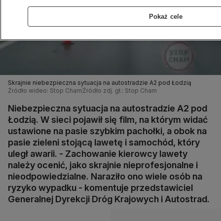
Pokaż cele
Skrajnie niebezpieczna sytuacja na autostradzie A2 pod Łodzią
Źródło wideo: Stop Cham
Źródło zdj. gł.: Stop Cham
Niebezpieczna sytuacja na autostradzie A2 pod
Łodzią. W sieci pojawił się film, na którym widać
ustawione na pasie szybkim pachołki, a obok na
pasie zieleni stojącą lawetę i samochód, który
uległ awarii. - Zachowanie kierowcy lawety
należy ocenić, jako skrajnie nieprofesjonalne i
nieodpowiedzialne. Naraziło ono wiele osób na
ryzyko wypadku - komentuje przedstawiciel
Generalnej Dyrekcji Dróg Krajowych i Autostrad.