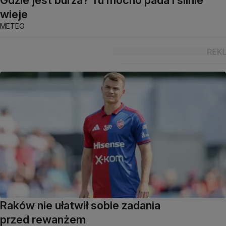
Gdzie jest burza? Tu mocno pada i silnie
wieje
METEO
Raków nie ułatwił sobie zadania
przed rewanżem