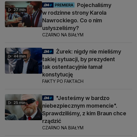
Pojechaliśmy
PREMIERA
27 min
w rodzinne strony Karola
Nawrockiego. Co o nim
usłyszeliśmy?
CZARNO NA BIAŁYM
Żurek: nigdy nie mieliśmy
44 min
takiej sytuacji, by prezydent
tak ostentacyjnie łamał
konstytucję
FAKTY PO FAKTACH
"Jesteśmy w bardzo
25 min
niebezpiecznym momencie".
Sprawdziliśmy, z kim Braun chce
rządzić
CZARNO NA BIAŁYM