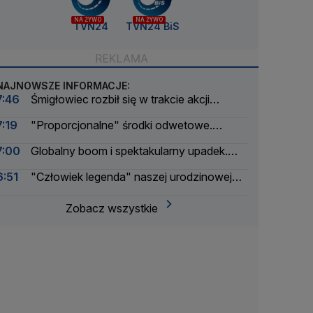
NA ŻYWO
NA ŻYWO
TVN24
TVN24 BiS
NAJNOWSZE INFORMACJE:
7:46
Śmigłowiec rozbił się w trakcie akcji
gaśniczej
7:19
"Proporcjonalne" środki odwetowe.
Wprowadzili kontrole graniczne
7:00
Globalny boom i spektakularny upadek.
Czy kryptoaferze można było zapobiec?
6:51
"Człowiek legenda" naszej urodzinowej
trasy. Pan Jerzy był na wszystkich spotkaniach
Zobacz wszystkie