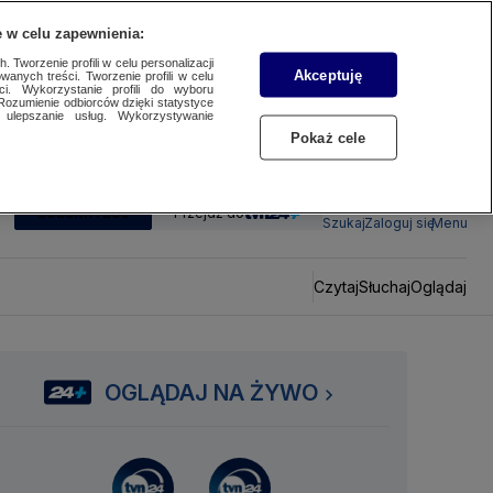
 w celu zapewnienia:
 Tworzenie profili w celu personalizacji
Akceptuję
wanych treści. Tworzenie profili w celu
ci. Wykorzystanie profili do wyboru
Rozumienie odbiorców dzięki statystyce
ulepszanie usług. Wykorzystywanie
Pokaż cele
SUBSKRYBUJ
Przejdź do
Szukaj
Zaloguj się
Menu
Czytaj
Słuchaj
Oglądaj
OGLĄDAJ NA ŻYWO