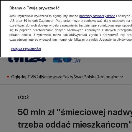
Dbamy o Twoją prywatność
Jeśli użytkownik wyrazi na to zgodę, my, nasze
podmioty stowarzyszone
i naszych
IAB oraz
30
innych Zaufanych Partnerów może przechowywać dane osobowe na ur
uzyskiwać do nich dostęp w celu zapewnienia bardziej spersonalizowanego sposo
się to poprzez przetwarzanie danych osobowych zebranych z danych przegląd
plikach cookie. Użytkownik może udzielić/wycofać zgodę i sprzeciwić się pr
uzasadniony interes w dowolnym momencie, klikając przycisk „Ustawienia plików cook
Polityka Prywatności
Oglądaj TVN24
Najnowsze
Fakty
Świat
Polska
Regionalne
ŁÓDŹ
50 mln zł "śmieciowej nadwy
trzeba oddać mieszkańcom