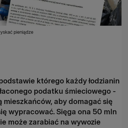
yskać pieniądze
podstawie którego każdy łodzianin
łaconego podatku śmieciowego -
ją mieszkańców, aby domagać się
się wypracować. Sięga ona 50 mln
 nie może zarabiać na wywozie