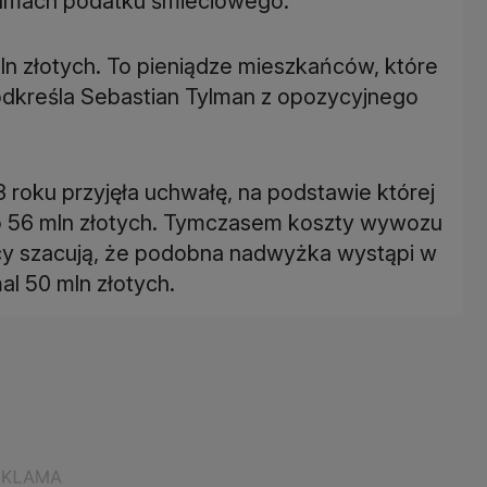
amach podatku śmieciowego.
ln złotych. To pieniądze mieszkańców, które
odkreśla Sebastian Tylman z opozycyjnego
 roku przyjęła uchwałę, na podstawie której
o 56 mln złotych. Tymczasem koszty wywozu
icy szacują, że podobna nadwyżka wystąpi w
al 50 mln złotych.