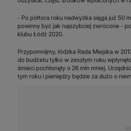
odzyskać część środków wpłaconych w r
- Po półtora roku nadwyżka sięga już 50 m
powinny być jak najszybciej zwrócone - p
klubu Łódź 2020.
Przypomnijmy, łódzka Rada Miejska w 2013
do budżetu tylko w zeszłym roku wpłynęł
śmieci pochłonęły o 26 mln mniej. Urzędn
tym roku i pieniędzy będzie za dużo o niem