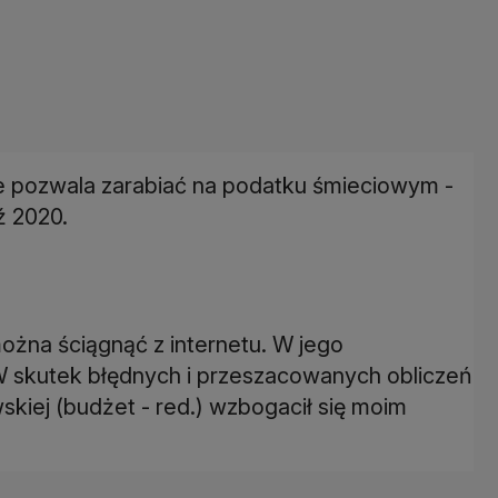
ie pozwala zarabiać na podatku śmieciowym -
ź 2020.
żna ściągnąć z internetu. W jego
W skutek błędnych i przeszacowanych obliczeń
iej (budżet - red.) wzbogacił się moim