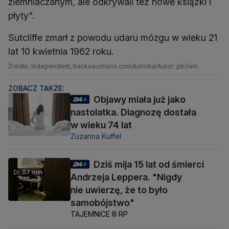
ziemniaczanym, ale odkrywali też nowe książki i
płyty".
Sutcliffe zmarł z powodu udaru mózgu w wieku 21
lat 10 kwietnia 1962 roku.
Źródło: Independent, tracksauctions.com
Autorka/Autor: pb//am
ZOBACZ TAKŻE:
Objawy miała już jako
nastolatka. Diagnozę dostała
w wieku 74 lat
Zuzanna Kuffel
Dziś mija 15 lat od śmierci
57 min
Andrzeja Leppera. "Nigdy
nie uwierzę, że to było
samobójstwo"
TAJEMNICE III RP