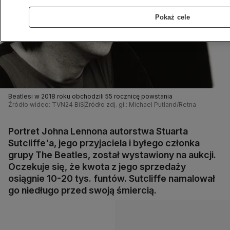
Pokaż cele
Beatlesi w 2018 roku obchodzili 55 rocznicę powstania
Źródło wideo: TVN24 BiS
Źródło zdj. gł.: Michael Putland/Retna
Portret Johna Lennona autorstwa Stuarta
Sutcliffe'a, jego przyjaciela i byłego członka
grupy The Beatles, został wystawiony na aukcji.
Oczekuje się, że kwota z jego sprzedaży
osiągnie 10-20 tys. funtów. Sutcliffe namalował
go niedługo przed swoją śmiercią.