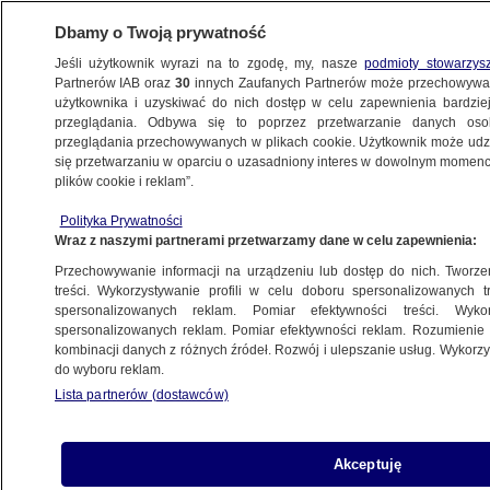
Dbamy o Twoją prywatność
Jeśli użytkownik wyrazi na to zgodę, my, nasze
podmioty stowarzys
Partnerów IAB oraz
30
innych Zaufanych Partnerów może przechowywa
użytkownika i uzyskiwać do nich dostęp w celu zapewnienia bardzi
przeglądania. Odbywa się to poprzez przetwarzanie danych os
przeglądania przechowywanych w plikach cookie. Użytkownik może udzie
KULTURA I STYL
się przetwarzaniu w oparciu o uzasadniony interes w dowolnym momencie
plików cookie i reklam”.
Portret Johna Lennona, autorstwa jego
Polityka Prywatności
przyjaciela i byłego członka The Beatles,
Wraz z naszymi partnerami przetwarzamy dane w celu zapewnienia:
trafił na aukcję
Przechowywanie informacji na urządzeniu lub dostęp do nich. Tworzeni
treści. Wykorzystywanie profili w celu doboru spersonalizowanych tr
14.06.2023, 08:50
spersonalizowanych reklam. Pomiar efektywności treści. Wyko
spersonalizowanych reklam. Pomiar efektywności reklam. Rozumienie o
kombinacji danych z różnych źródeł. Rozwój i ulepszanie usług. Wykor
Udostępnij
do wyboru reklam.
Lista partnerów (dostawców)
Akceptuję