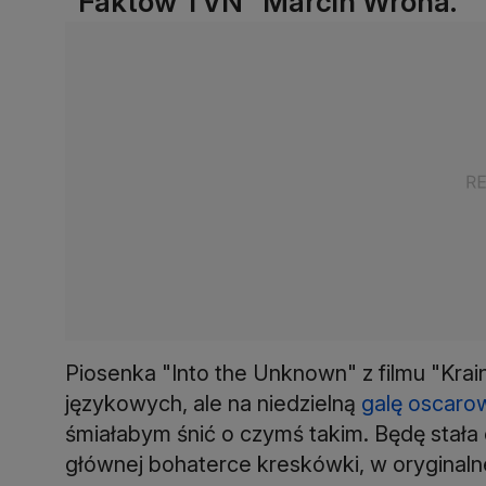
"Faktów TVN" Marcin Wrona.
Piosenka "Into the Unknown" z filmu "Krai
językowych, ale na niedzielną
galę oscaro
śmiałabym śnić o czymś takim. Będę stała 
głównej bohaterce kreskówki, w oryginalnej