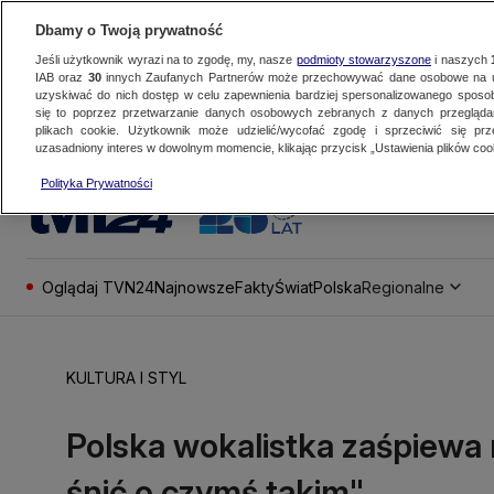
Dbamy o Twoją prywatność
Jeśli użytkownik wyrazi na to zgodę, my, nasze
podmioty stowarzyszone
i naszych
IAB oraz
30
innych Zaufanych Partnerów może przechowywać dane osobowe na ur
uzyskiwać do nich dostęp w celu zapewnienia bardziej spersonalizowanego sposo
się to poprzez przetwarzanie danych osobowych zebranych z danych przegląd
plikach cookie. Użytkownik może udzielić/wycofać zgodę i sprzeciwić się pr
uzasadniony interes w dowolnym momencie, klikając przycisk „Ustawienia plików cook
Polityka Prywatności
Oglądaj TVN24
Najnowsze
Fakty
Świat
Polska
Regionalne
KULTURA I STYL
Polska wokalistka zaśpiewa
śnić o czymś takim"