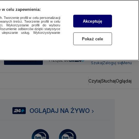
 w celu zapewnienia:
 Tworzenie profili w celu personalizacji
Akceptuję
wanych treści. Tworzenie profili w celu
ci. Wykorzystanie profili do wyboru
Rozumienie odbiorców dzięki statystyce
ulepszanie usług. Wykorzystywanie
Pokaż cele
SUBSKRYBUJ
Przejdź do
Szukaj
Zaloguj się
Menu
Czytaj
Słuchaj
Oglądaj
OGLĄDAJ NA ŻYWO