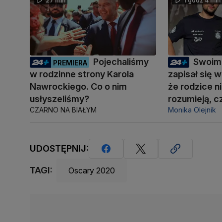
27 min
1 godz 4 min
Pojechaliśmy
Swoim
PREMIERA
w rodzinne strony Karola
zapisał się w
Nawrockiego. Co o nim
że rodzice n
usłyszeliśmy?
rozumieją, c
CZARNO NA BIAŁYM
Monika Olejnik
UDOSTĘPNIJ:
TAGI:
Oscary 2020