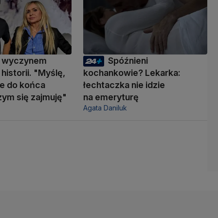
 wyczynem
Spóźnieni
 historii. "Myślę,
kochankowie? Lekarka:
ie do końca
łechtaczka nie idzie
zym się zajmuję"
na emeryturę
Agata Daniluk