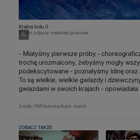
Kraina lodu II
Źródło zdjęcia: materiały prasowe
- Miałyśmy pierwsze próby - choreografi
trochę urozmaicony, żebyśmy mogły wszys
podekscytowane - poznałyśmy Idinę oraz 
To są wielkie, wielkie gwiazdy i dziewczyn
gwiazdami w swoich krajach - opowiadał
Źródło: PAP
Autorka/Autor: mart/tr
ZOBACZ TAKŻE: