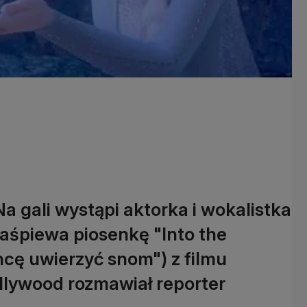
a gali wystąpi aktorka i wokalistka
aśpiewa piosenkę "Into the
hcę uwierzyć snom") z filmu
ollywood rozmawiał reporter