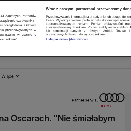
Wraz z naszymi partnerami przetwarzamy dane
161
Zaufanych Partnerów
Przechowywanie informacji na urządzeniu lub dostęp do nich.
treści. Wykorzystywanie profili w celu doboru spersonalizo
ządzeniu użytkownika i
spersonalizowanych reklam. Pomiar efektywności treś
bu przeglądania. Odbywa
spersonalizowanych reklam. Pomiar efektywności reklam. 
ania przechowywanych w
lub kombinacji danych z różnych źródeł. Rozwój i 
ograniczonych danych do wyboru reklam.
zetwarzaniu w oparciu o
ie i reklam”.
Lista partnerów (dostawców)
Więcej
Partner serwisu:
 na Oscarach. "Nie śmiałabym