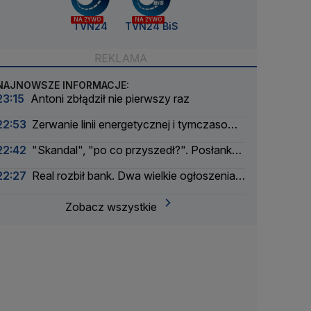
NA ŻYWO
NA ŻYWO
TVN24
TVN24 BiS
NAJNOWSZE INFORMACJE:
23:15
Antoni zbłądził nie pierwszy raz
22:53
Zerwanie linii energetycznej i tymczasowa
awaria prądu. Incydent bada Żandarmeria
22:42
"Skandal", "po co przyszedł?". Posłanka
Wojskowa
PiS krytykuje Morawieckiego i publikuje nagranie
22:27
Real rozbił bank. Dwa wielkie ogłoszenia
w jeden dzień
Zobacz wszystkie