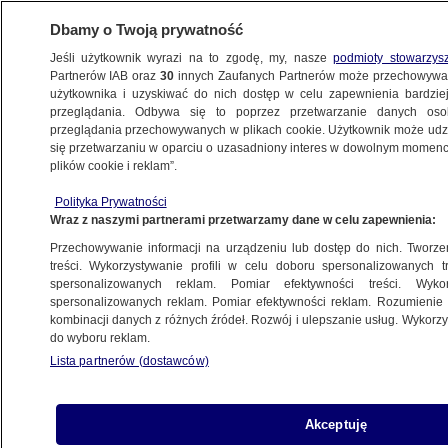
Dbamy o Twoją prywatność
Jeśli użytkownik wyrazi na to zgodę, my, nasze
podmioty stowarzys
Partnerów IAB oraz
30
innych Zaufanych Partnerów może przechowywa
użytkownika i uzyskiwać do nich dostęp w celu zapewnienia bardzi
przeglądania. Odbywa się to poprzez przetwarzanie danych os
przeglądania przechowywanych w plikach cookie. Użytkownik może udzie
KULTURA I STYL
się przetwarzaniu w oparciu o uzasadniony interes w dowolnym momencie
plików cookie i reklam”.
Gwiazdy bojkotują "Złote Globy"
Polityka Prywatności
Wraz z naszymi partnerami przetwarzamy dane w celu zapewnienia:
5.01.2008, 11:56
Aktualizacja:
5.01.2008, 12:56
Przechowywanie informacji na urządzeniu lub dostęp do nich. Tworzeni
treści. Wykorzystywanie profili w celu doboru spersonalizowanych tr
Udostępnij
spersonalizowanych reklam. Pomiar efektywności treści. Wyko
spersonalizowanych reklam. Pomiar efektywności reklam. Rozumienie o
kombinacji danych z różnych źródeł. Rozwój i ulepszanie usług. Wykor
do wyboru reklam.
Lista partnerów (dostawców)
Akceptuję