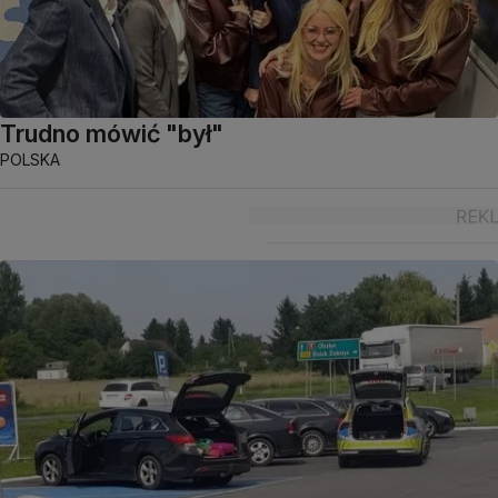
Trudno mówić "był"
POLSKA