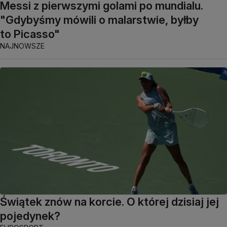
Messi z pierwszymi golami po mundialu.
"Gdybyśmy mówili o malarstwie, byłby
to Picasso"
NAJNOWSZE
Świątek znów na korcie. O której dzisiaj jej
pojedynek?