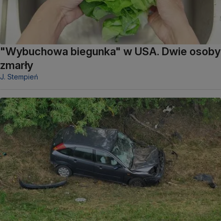
"Wybuchowa biegunka" w USA. Dwie osoby
zmarły
J. Stempień