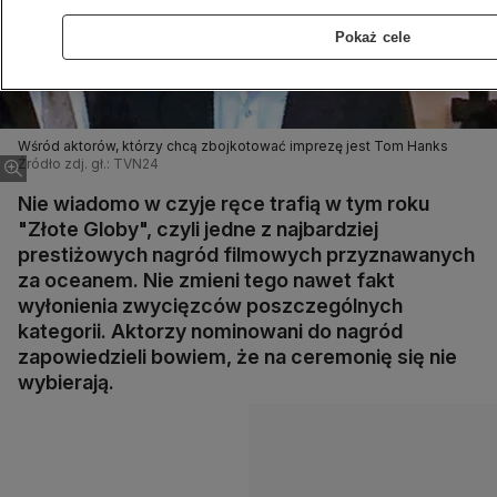
Pokaż cele
Wśród aktorów, którzy chcą zbojkotować imprezę jest Tom Hanks
Źródło zdj. gł.: TVN24
Nie wiadomo w czyje ręce trafią w tym roku
"Złote Globy", czyli jedne z najbardziej
prestiżowych nagród filmowych przyznawanych
za oceanem. Nie zmieni tego nawet fakt
wyłonienia zwycięzców poszczególnych
kategorii. Aktorzy nominowani do nagród
zapowiedzieli bowiem, że na ceremonię się nie
wybierają.