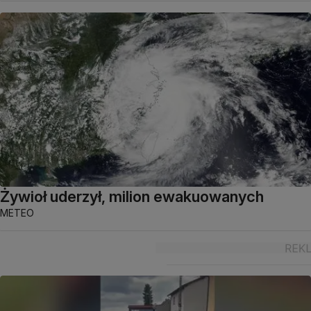
Żywioł uderzył, milion ewakuowanych
METEO