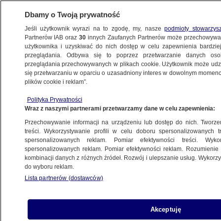
Dbamy o Twoją prywatność
Jeśli użytkownik wyrazi na to zgodę, my, nasze
podmioty stowarzys
Partnerów IAB oraz
30
innych Zaufanych Partnerów może przechowywa
użytkownika i uzyskiwać do nich dostęp w celu zapewnienia bardzi
przeglądania. Odbywa się to poprzez przetwarzanie danych os
przeglądania przechowywanych w plikach cookie. Użytkownik może udzie
KRAKÓW
się przetwarzaniu w oparciu o uzasadniony interes w dowolnym momencie
plików cookie i reklam”.
Kandydat na prezydenta chce zlikwidować
Polityka Prywatności
Strefę Czystego Transportu. Bo powietrze
Wraz z naszymi partnerami przetwarzamy dane w celu zapewnienia:
jest już lepsze
Przechowywanie informacji na urządzeniu lub dostęp do nich. Tworzeni
treści. Wykorzystywanie profili w celu doboru spersonalizowanych tr
16.06.2026, 14:36
spersonalizowanych reklam. Pomiar efektywności treści. Wyko
spersonalizowanych reklam. Pomiar efektywności reklam. Rozumienie o
kombinacji danych z różnych źródeł. Rozwój i ulepszanie usług. Wykor
Posłuchaj artykułu
do wyboru reklam.
Czyta lektor AI
Lista partnerów (dostawców)
Akceptuję