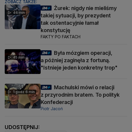
ZOBACZ TAKŻE:
Żurek: nigdy nie mieliśmy
44 min
takiej sytuacji, by prezydent
tak ostentacyjnie łamał
konstytucję
FAKTY PO FAKTACH
Była mózgiem operacji,
45 min
a później zaginęła z fortuną.
"Istnieje jeden konkretny trop"
Machulski mówi o relacji
1 godz 6 min
z przyrodnim bratem. To polityk
Konfederacji
Piotr Jacoń
UDOSTĘPNIJ: