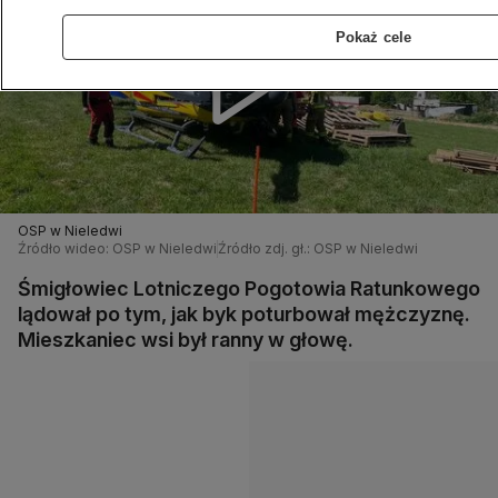
Pokaż cele
OSP w Nieledwi
Źródło wideo: OSP w Nieledwi
Źródło zdj. gł.: OSP w Nieledwi
Śmigłowiec Lotniczego Pogotowia Ratunkowego
lądował po tym, jak byk poturbował mężczyznę.
Mieszkaniec wsi był ranny w głowę.