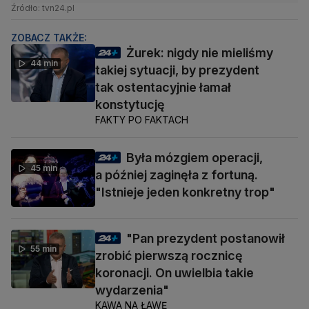
Źródło: tvn24.pl
ZOBACZ TAKŻE:
Żurek: nigdy nie mieliśmy
44 min
takiej sytuacji, by prezydent
tak ostentacyjnie łamał
konstytucję
FAKTY PO FAKTACH
Była mózgiem operacji,
45 min
a później zaginęła z fortuną.
"Istnieje jeden konkretny trop"
"Pan prezydent postanowił
55 min
zrobić pierwszą rocznicę
koronacji. On uwielbia takie
wydarzenia"
KAWA NA ŁAWĘ