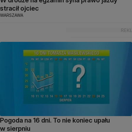
W drodze na egzamin syna prawo jazdy
stracił ojciec
WARSZAWA
Pogoda na 16 dni. To nie koniec upału
w sierpniu