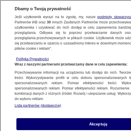
Dbamy o Twoją prywatność
Jeśli użytkownik wyrazi na to zgodę, my, nasze
podmioty stowarzys
Partnerów IAB oraz
30
innych Zaufanych Partnerów może przechowywa
użytkownika i uzyskiwać do nich dostęp w celu zapewnienia bardzi
przeglądania. Odbywa się to poprzez przetwarzanie danych os
przeglądania przechowywanych w plikach cookie. Użytkownik może udzie
KATOWICE
się przetwarzaniu w oparciu o uzasadniony interes w dowolnym momencie
plików cookie i reklam”.
Byk zranił mężczyznę. Lądował śmigłowiec
Polityka Prywatności
LPR
Wraz z naszymi partnerami przetwarzamy dane w celu zapewnienia:
Przechowywanie informacji na urządzeniu lub dostęp do nich. Tworzeni
Mateusz Czajka
treści. Wykorzystywanie profili w celu doboru spersonalizowanych tr
spersonalizowanych reklam. Pomiar efektywności treści. Wyko
28.05.2026, 09:37
spersonalizowanych reklam. Pomiar efektywności reklam. Rozumienie o
kombinacji danych z różnych źródeł. Rozwój i ulepszanie usług. Wykor
do wyboru reklam.
Posłuchaj artykułu
Czyta lektor AI
Lista partnerów (dostawców)
Akceptuję