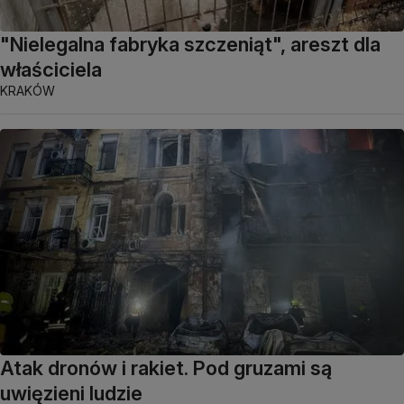
"Nielegalna fabryka szczeniąt", areszt dla
właściciela
KRAKÓW
Atak dronów i rakiet. Pod gruzami są
uwięzieni ludzie