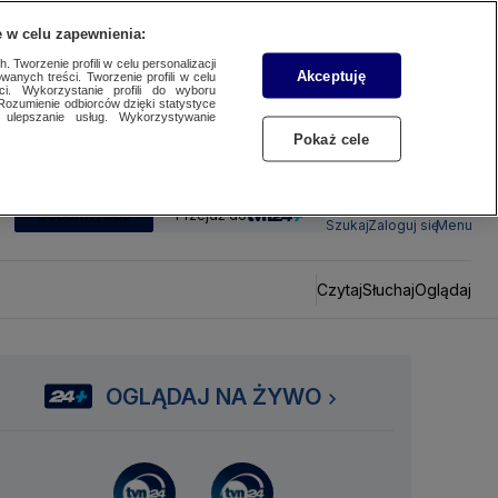
 w celu zapewnienia:
 Tworzenie profili w celu personalizacji
Akceptuję
wanych treści. Tworzenie profili w celu
ci. Wykorzystanie profili do wyboru
Rozumienie odbiorców dzięki statystyce
ulepszanie usług. Wykorzystywanie
Pokaż cele
SUBSKRYBUJ
Przejdź do
Szukaj
Zaloguj się
Menu
Czytaj
Słuchaj
Oglądaj
OGLĄDAJ NA ŻYWO