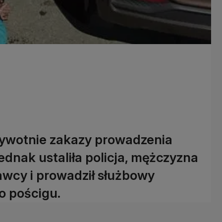
ożywotnie zakazy prowadzenia
dnak ustaliła policja, mężczyzna
awcy i prowadził służbowy
o pościgu.