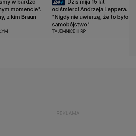
eśmy w bardzo
Dziś mija 15 lat
nym momencie".
od śmierci Andrzeja Leppera.
y, z kim Braun
"Nigdy nie uwierzę, że to było
ć
samobójstwo"
AŁYM
TAJEMNICE III RP