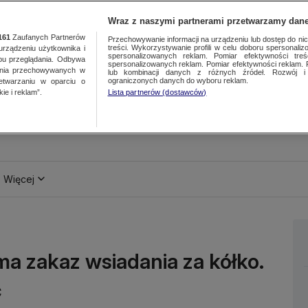
Wraz z naszymi partnerami przetwarzamy dane
161
Zaufanych Partnerów
Przechowywanie informacji na urządzeniu lub dostęp do nich.
treści. Wykorzystywanie profili w celu doboru spersonalizo
ządzeniu użytkownika i
spersonalizowanych reklam. Pomiar efektywności treś
bu przeglądania. Odbywa
spersonalizowanych reklam. Pomiar efektywności reklam. 
ania przechowywanych w
lub kombinacji danych z różnych źródeł. Rozwój i 
ograniczonych danych do wyboru reklam.
zetwarzaniu w oparciu o
ie i reklam”.
Lista partnerów (dostawców)
Więcej
 ma zakaz wsiadania za kółko.
c