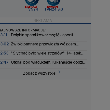
NA ŻYWO
NA ŻYWO
TVN24
TVN24 BiS
NAJNOWSZE INFORMACJE:
13:11
Dolphin sparaliżował część Japonii
13:02
Zwłoki partnera przewiozła wózkiem
dziecięcym, ciało zakopała. Zbrodnia sprzed lat
12:53
"Słychać było wiele strzałów". 14-latek
rozwiązana
otworzył ogień w szkole
12:47
Utknął pod wiaduktem. Kilkanaście godzin
czekał na pomoc
Zobacz wszystkie