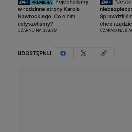
Pojechaliśmy
"Jest
PREMIERA
w rodzinne strony Karola
niebezpiecz
Nawrockiego. Co o nim
Sprawdziliśm
usłyszeliśmy?
chce rządzi
CZARNO NA BIAŁYM
CZARNO NA BI
UDOSTĘPNIJ: