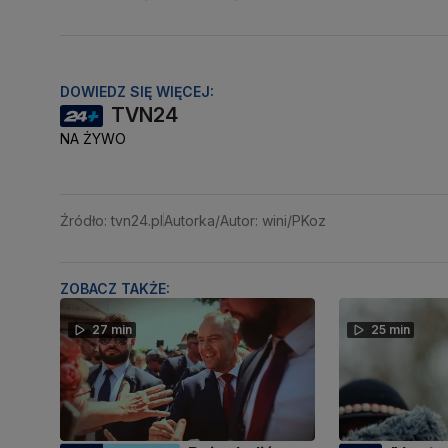
DOWIEDZ SIĘ WIĘCEJ:
TVN24
NA ŻYWO
Źródło: tvn24.pl
Autorka/Autor: wini/PKoz
ZOBACZ TAKŻE:
27 min
25 min