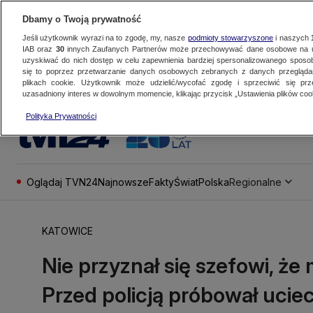
Dbamy o Twoją prywatność
Jeśli użytkownik wyrazi na to zgodę, my, nasze
podmioty stowarzyszone
i naszych
IAB oraz
30
innych Zaufanych Partnerów może przechowywać dane osobowe na ur
uzyskiwać do nich dostęp w celu zapewnienia bardziej spersonalizowanego sposo
się to poprzez przetwarzanie danych osobowych zebranych z danych przegląd
plikach cookie. Użytkownik może udzielić/wycofać zgodę i sprzeciwić się pr
uzasadniony interes w dowolnym momencie, klikając przycisk „Ustawienia plików cook
Polityka Prywatności
Oglądaj TVN24
Najnowsze
Fakty
Świat
Polska
Regionalne
KATOWICE
Nie przyznał się szefowi, że
Przed policją próbował ucie