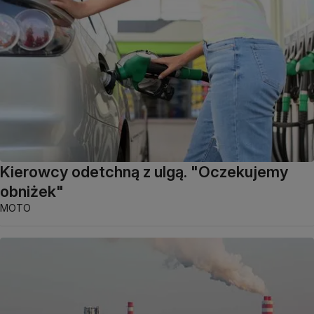
Kierowcy odetchną z ulgą. "Oczekujemy
obniżek"
MOTO