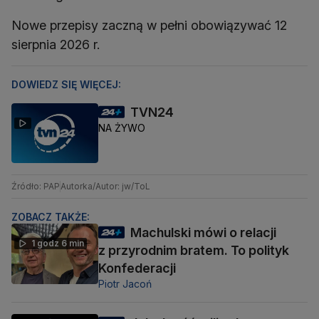
Nowe przepisy zaczną w pełni obowiązywać 12
DOWIEDZ SIĘ WIĘCEJ:
TVN24
NA ŻYWO
Źródło: PAP
Autorka/Autor: jw/ToL
ZOBACZ TAKŻE:
Machulski mówi o relacji
1 godz 6 min
z przyrodnim bratem. To polityk
Konfederacji
Piotr Jacoń