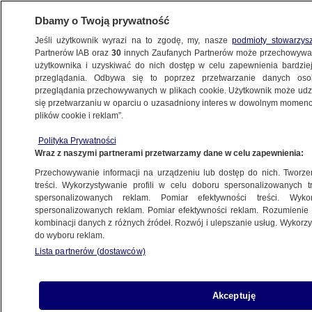
Dbamy o Twoją prywatność
Jeśli użytkownik wyrazi na to zgodę, my, nasze
podmioty stowarzys
Partnerów IAB oraz
30
innych Zaufanych Partnerów może przechowywa
BIZNES
użytkownika i uzyskiwać do nich dostęp w celu zapewnienia bardzi
przeglądania. Odbywa się to poprzez przetwarzanie danych os
przeglądania przechowywanych w plikach cookie. Użytkownik może udzie
ZE ŚWIATA
się przetwarzaniu w oparciu o uzasadniony interes w dowolnym momencie
plików cookie i reklam”.
Rewolucja w sklepach. Bruksela
Polityka Prywatności
wprowadza zakaz
Wraz z naszymi partnerami przetwarzamy dane w celu zapewnienia:
Przechowywanie informacji na urządzeniu lub dostęp do nich. Tworzeni
12.02.2025, 11:54
treści. Wykorzystywanie profili w celu doboru spersonalizowanych tr
spersonalizowanych reklam. Pomiar efektywności treści. Wyko
spersonalizowanych reklam. Pomiar efektywności reklam. Rozumienie o
Udostępnij
kombinacji danych z różnych źródeł. Rozwój i ulepszanie usług. Wykor
do wyboru reklam.
Lista partnerów (dostawców)
Akceptuję