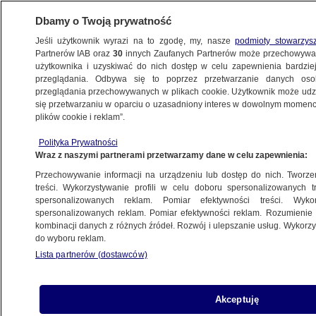
Dbamy o Twoją prywatność
Jeśli użytkownik wyrazi na to zgodę, my, nasze
podmioty stowarzys
Partnerów IAB oraz
30
innych Zaufanych Partnerów może przechowywa
BIZNES
użytkownika i uzyskiwać do nich dostęp w celu zapewnienia bardzi
przeglądania. Odbywa się to poprzez przetwarzanie danych os
przeglądania przechowywanych w plikach cookie. Użytkownik może udzie
ZE ŚWIATA
się przetwarzaniu w oparciu o uzasadniony interes w dowolnym momencie
plików cookie i reklam”.
Koniec ze stemplowaniem paszportów.
Polityka Prywatności
Unia zmieni system kontroli na granicach
Wraz z naszymi partnerami przetwarzamy dane w celu zapewnienia:
Przechowywanie informacji na urządzeniu lub dostęp do nich. Tworzeni
25.10.2017, 18:13
treści. Wykorzystywanie profili w celu doboru spersonalizowanych tr
spersonalizowanych reklam. Pomiar efektywności treści. Wyko
spersonalizowanych reklam. Pomiar efektywności reklam. Rozumienie o
Udostępnij
kombinacji danych z różnych źródeł. Rozwój i ulepszanie usług. Wykor
do wyboru reklam.
Lista partnerów (dostawców)
Akceptuję