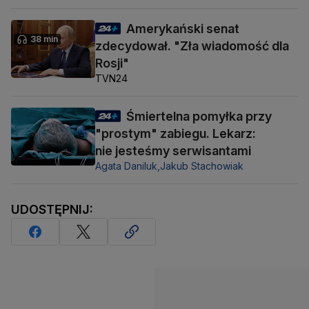
Amerykański senat
38 min
zdecydował. "Zła wiadomość dla
Rosji"
TVN24
Śmiertelna pomyłka przy
"prostym" zabiegu. Lekarz:
nie jesteśmy serwisantami
Agata Daniluk,
Jakub Stachowiak
UDOSTĘPNIJ: