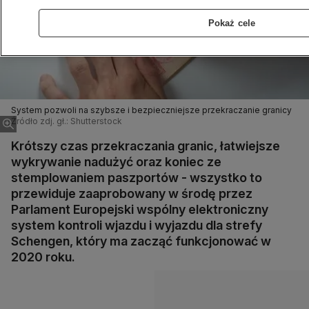
Pokaż cele
System pozwoli na szybsze i bezpieczniejsze przekraczanie granicy
Źródło zdj. gł.: Shutterstock
Krótszy czas przekraczania granic, łatwiejsze
wykrywanie nadużyć oraz koniec ze
stemplowaniem paszportów - wszystko to
przewiduje zaaprobowany w środę przez
Parlament Europejski wspólny elektroniczny
system kontroli wjazdu i wyjazdu dla strefy
Schengen, który ma zacząć funkcjonować w
2020 roku.