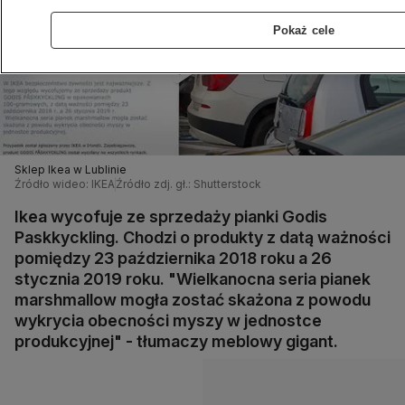
Pokaż cele
Sklep Ikea w Lublinie
Źródło wideo: IKEA
Źródło zdj. gł.: Shutterstock
Ikea wycofuje ze sprzedaży pianki Godis
Paskkyckling. Chodzi o produkty z datą ważności
pomiędzy 23 października 2018 roku a 26
stycznia 2019 roku. "Wielkanocna seria pianek
marshmallow mogła zostać skażona z powodu
wykrycia obecności myszy w jednostce
produkcyjnej" - tłumaczy meblowy gigant.