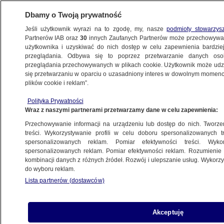
Dbamy o Twoją prywatność
Jeśli użytkownik wyrazi na to zgodę, my, nasze
podmioty stowarzys
Partnerów IAB oraz
30
innych Zaufanych Partnerów może przechowywa
BIZNES
użytkownika i uzyskiwać do nich dostęp w celu zapewnienia bardzi
przeglądania. Odbywa się to poprzez przetwarzanie danych os
przeglądania przechowywanych w plikach cookie. Użytkownik może udzie
ZE ŚWIATA
się przetwarzaniu w oparciu o uzasadniony interes w dowolnym momencie
plików cookie i reklam”.
Ikea wycofuje ze sprzedaży słodycze.
Polityka Prywatności
"Mogły zostać skażone z powodu
Wraz z naszymi partnerami przetwarzamy dane w celu zapewnienia:
obecności myszy"
Przechowywanie informacji na urządzeniu lub dostęp do nich. Tworzeni
treści. Wykorzystywanie profili w celu doboru spersonalizowanych tr
24.02.2018, 12:49
spersonalizowanych reklam. Pomiar efektywności treści. Wyko
spersonalizowanych reklam. Pomiar efektywności reklam. Rozumienie o
kombinacji danych z różnych źródeł. Rozwój i ulepszanie usług. Wykor
Udostępnij
do wyboru reklam.
Lista partnerów (dostawców)
Akceptuję