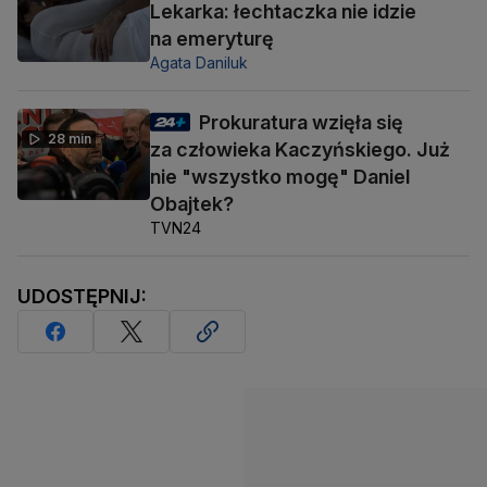
Lekarka: łechtaczka nie idzie
na emeryturę
Agata Daniluk
Prokuratura wzięła się
28 min
za człowieka Kaczyńskiego. Już
nie "wszystko mogę" Daniel
Obajtek?
TVN24
UDOSTĘPNIJ: