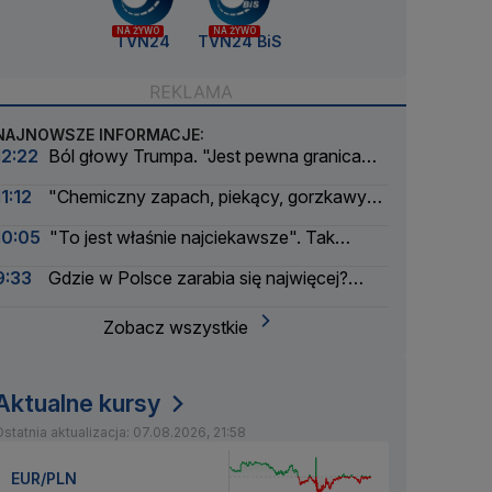
NA ŻYWO
NA ŻYWO
TVN24
TVN24 BiS
NAJNOWSZE INFORMACJE:
12:22
Ból głowy Trumpa. "Jest pewna granica
bólu dla amerykańskiego prezydenta"
11:12
"Chemiczny zapach, piekący, gorzkawy
smak". GIS ostrzega
10:05
"To jest właśnie najciekawsze". Tak
wyglądał bunt modeli AI
9:33
Gdzie w Polsce zarabia się najwięcej?
Mała gmina zaskakuje
Zobacz wszystkie
Aktualne kursy
statnia aktualizacja: 07.08.2026, 21:58
EUR/PLN