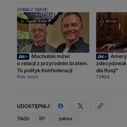
ZOBACZ TAKŻE:
1 godz 6 min
38 min
Machulski mówi
Amery
o relacji z przyrodnim bratem.
zdecydował.
To polityk Konfederacji
dla Rosji"
Piotr Jacoń
TVN24
UDOSTĘPNIJ:
TAGI:
BP
paliwa