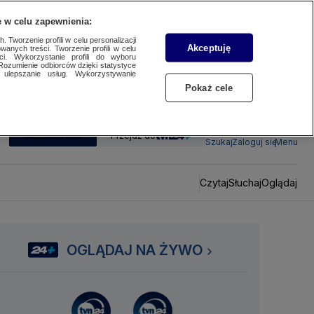
 w celu zapewnienia:
 Tworzenie profili w celu personalizacji
Akceptuję
wanych treści. Tworzenie profili w celu
ci. Wykorzystanie profili do wyboru
Rozumienie odbiorców dzięki statystyce
ulepszanie usług. Wykorzystywanie
Pokaż cele
SUBSKRYBUJ
Przejdź do
Szukaj
Zaloguj się
Menu
Czytaj
Słuchaj
Oglądaj
OGLĄDAJ NA ŻYWO