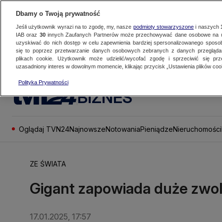
Dbamy o Twoją prywatność
Jeśli użytkownik wyrazi na to zgodę, my, nasze
podmioty stowarzyszone
i naszych
IAB oraz
30
innych Zaufanych Partnerów może przechowywać dane osobowe na ur
uzyskiwać do nich dostęp w celu zapewnienia bardziej spersonalizowanego sposo
się to poprzez przetwarzanie danych osobowych zebranych z danych przegląd
plikach cookie. Użytkownik może udzielić/wycofać zgodę i sprzeciwić się pr
uzasadniony interes w dowolnym momencie, klikając przycisk „Ustawienia plików cook
Polityka Prywatności
BIZNES
Oglądaj TVN24
Najnowsze
Notowania
Pieniądze
Nieruchomości
ZE ŚWIATA
Gigant zapowiada duże zwol
17.01.2025, 17:57