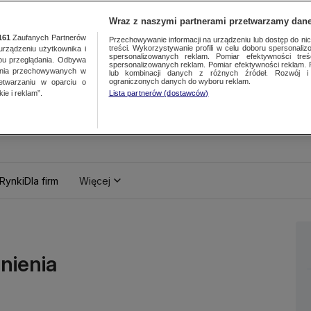
Wraz z naszymi partnerami przetwarzamy dane
161
Zaufanych Partnerów
Przechowywanie informacji na urządzeniu lub dostęp do nich.
treści. Wykorzystywanie profili w celu doboru spersonalizo
ządzeniu użytkownika i
spersonalizowanych reklam. Pomiar efektywności treś
bu przeglądania. Odbywa
spersonalizowanych reklam. Pomiar efektywności reklam. 
ania przechowywanych w
lub kombinacji danych z różnych źródeł. Rozwój i 
ograniczonych danych do wyboru reklam.
zetwarzaniu w oparciu o
ie i reklam”.
Lista partnerów (dostawców)
Rynki
Dla firm
Więcej
nienia